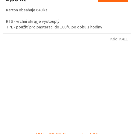
Karton obsahuje 640 ks.
RTS - vrchní okraj je vystouplý
TPE - použití pro pasteraci do 100°C po dobu 1 hodiny
Není vhodné pro tuky a oleje.
Kód:
K411