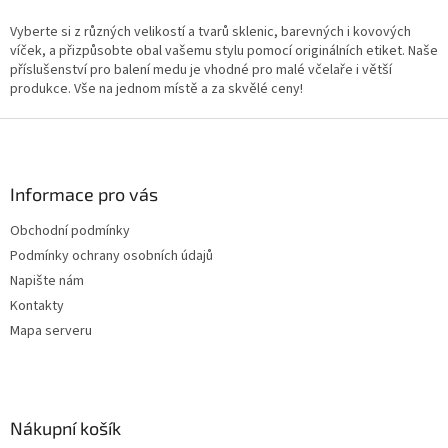
d
o
v
Vyberte si z různých velikostí a tvarů sklenic, barevných i kovových
a
á
víček, a přizpůsobte obal vašemu stylu pomocí originálních etiket. Naše
c
n
příslušenství pro balení medu je vhodné pro malé včelaře i větší
í
í
produkce. Vše na jednom místě a za skvělé ceny!
p
r
Z
v
k
á
y
p
v
a
Informace pro vás
ý
t
p
Obchodní podmínky
í
i
Podmínky ochrany osobních údajů
s
u
Napište nám
Kontakty
Mapa serveru
Nákupní košík