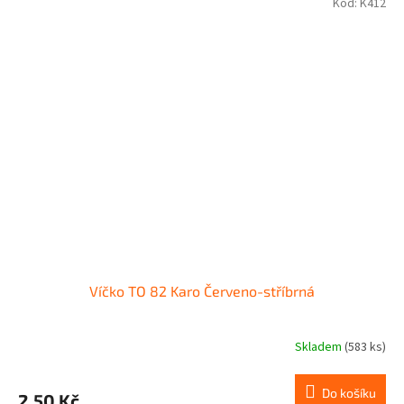
Kód:
K412
Víčko TO 82 Karo Červeno-stříbrná
Skladem
(583 ks)
Do košíku
2,50 Kč