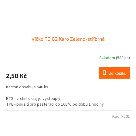
Víčko TO 82 Karo Zeleno-stříbrná
Skladem
(583 ks)
Do košíku
2,50 Kč
Karton obsahuje 640 ks.
RTS - vrchní okraj je vystouplý
TPE - použití pro pasteraci do 100°C po dobu 1 hodiny
Není vhodné pro tuky a oleje.
Kód:
F501