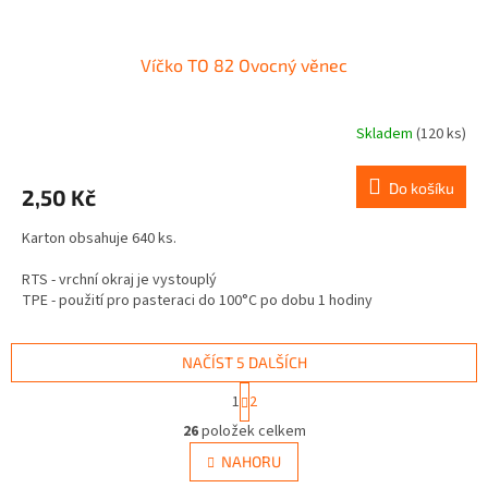
Víčko TO 82 Ovocný věnec
Skladem
(120 ks)
Do košíku
2,50 Kč
Karton obsahuje 640 ks.
RTS - vrchní okraj je vystouplý
TPE - použití pro pasteraci do 100°C po dobu 1 hodiny
Není vhodné pro tuky a oleje.
NAČÍST 5 DALŠÍCH
S
1
2
t
O
r
26
položek celkem
v
á
l
NAHORU
n
á
k