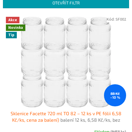
n
OTEVŘÍT FILTR
í
p
V
Kód:
SF002
r
Akce
ý
o
Novinka
p
d
Tip
i
u
s
k
p
t
r
ů
o
d
u
k
t
ů
88 Kč
–10 %
Sklenice Facette 720 ml TO 82 – 12 ks v PE fólii 6,58
Kč/ks, cena za balení)
balení 12 ks, 6,58 Kč/ks, bez
krabice
Skladem
(9458 ks)