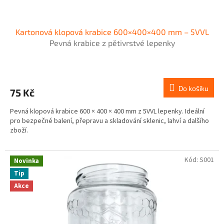
Kartonová klopová krabice 600×400×400 mm – 5VVL
Pevná krabice z pětivrstvé lepenky
Do košíku
75 Kč
Pevná klopová krabice 600 × 400 × 400 mm z 5VVL lepenky. Ideální
pro bezpečné balení, přepravu a skladování sklenic, lahví a dalšího
zboží.
Kód:
S001
Novinka
Tip
Akce