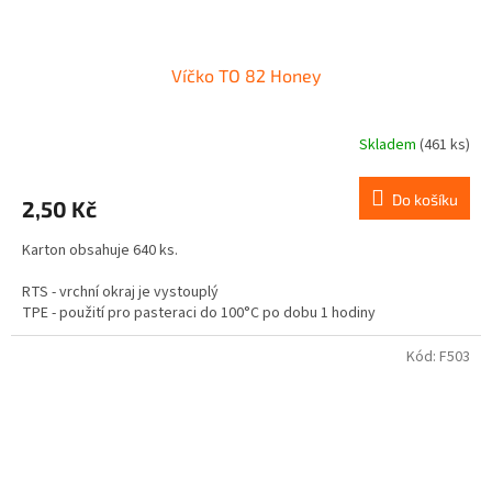
Víčko TO 82 Honey
Skladem
(461 ks)
Do košíku
2,50 Kč
Karton obsahuje 640 ks.
RTS - vrchní okraj je vystouplý
TPE - použití pro pasteraci do 100°C po dobu 1 hodiny
Není vhodné pro tuky a oleje.
Kód:
F503