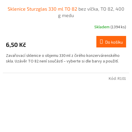
Sklenice Sturzglas 330 ml TO 82
bez víčka, TO 82, 400
g medu
Skladem
(1394 ks)
Do košíku
6,50 Kč
Zavařovací sklenice o objemu 330 ml z čirého konzervárenského
skla. Uzávěr TO 82 není součástí – vyberte si dle barvy a použití.
Kód:
R101