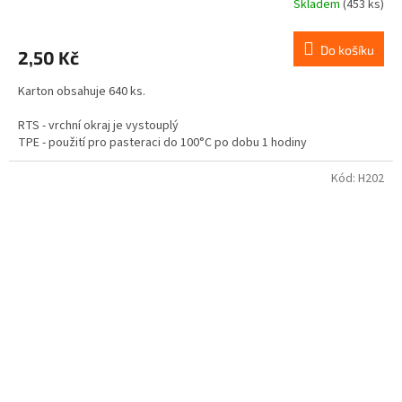
Skladem
(453 ks)
Do košíku
2,50 Kč
Karton obsahuje 640 ks.
RTS - vrchní okraj je vystouplý
TPE - použití pro pasteraci do 100°C po dobu 1 hodiny
Není vhodné pro tuky a oleje.
Kód:
H202