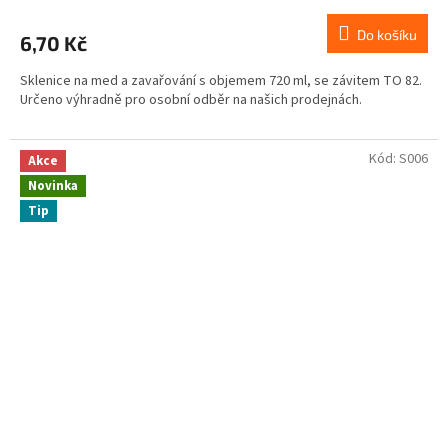
Do košíku
6,70 Kč
Sklenice na med a zavařování s objemem 720 ml, se závitem TO 82.
Určeno výhradně pro osobní odběr na našich prodejnách.
Kód:
S006
Akce
Novinka
Tip