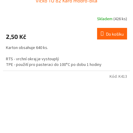
Víčko TO 82 Karo modro-bílá
Skladem
(426 ks)
Do košíku
2,50 Kč
Karton obsahuje 640 ks.
RTS - vrchní okraj je vystouplý
TPE - použití pro pasteraci do 100°C po dobu 1 hodiny
Není vhodné pro tuky a oleje.
Kód:
K413