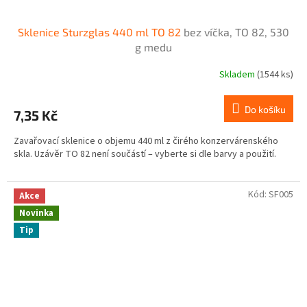
Sklenice Sturzglas 440 ml TO 82
bez víčka, TO 82, 530
g medu
Skladem
(1544 ks)
Do košíku
7,35 Kč
Zavařovací sklenice o objemu 440 ml z čirého konzervárenského
skla. Uzávěr TO 82 není součástí – vyberte si dle barvy a použití.
Kód:
SF005
Akce
Novinka
Tip