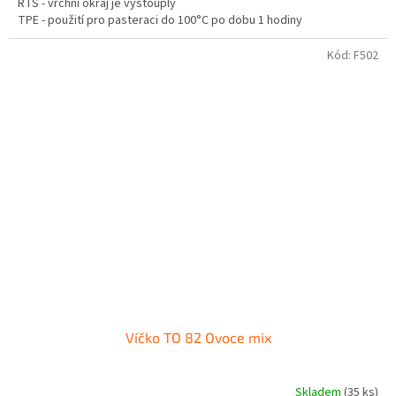
RTS - vrchní okraj je vystouplý
TPE - použití pro pasteraci do 100°C po dobu 1 hodiny
Není vhodné pro tuky a oleje.
Kód:
F502
Víčko TO 82 Ovoce mix
Skladem
(35 ks)