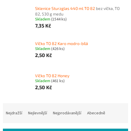
Sklenice Sturzglas 440 ml TO 82
bez víčka, TO
82, 530 g medu
Skladem
(1544 ks)
7,35 Kč
Víčko TO 82 Karo modro-bílá
Skladem
(426 ks)
2,50 Kč
Víčko TO 82 Honey
Skladem
(461 ks)
2,50 Kč
Ř
a
Nejdražší
Nejlevnější
Nejprodávanější
Abecedně
z
e