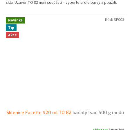
skla. Uzávěr TO 82 není součástí – vyberte si dle barvy a použití.
Kód:
SF003
Novinka
Tip
Akce
Sklenice Facette 420 ml TO 82
baňatý tvar, 500 g medu