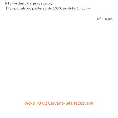
RTS - vrchní okraj je vystouplý
TPE - použití pro pasteraci do 100°C po dobu 1 hodiny
Není vhodné pro tuky a oleje.
Kód:
D405
Víčko TO 82 Červeno-bílá tečkovana