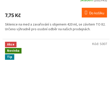
Skladem
(2029 ks)
Do košíku
7,75 Kč
Sklenice na med a zavařování s objemem 420 ml, se závitem TO 82.
Určeno výhradně pro osobní odběr na našich prodejnách.
Kód:
S007
Akce
Novinka
Tip