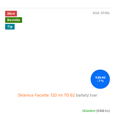
Kód:
SF001
Akce
Novinka
Tip
7,25 Kč
–7 %
Sklenice Facette 720 ml TO 82
baňatý tvar
Skladem
(8468 ks)