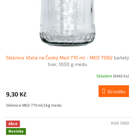
Sklenice Včela na Český Med 770 ml - MED TO82
baňatý
tvar, 1000 g medu
Skladem
(6442 ks)
Do košíku
9,30 Kč
Sklenice MED 770 ml/1kg medu
Kód:
S003
Akce
Novinka