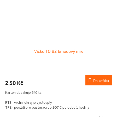
Víčko TO 82 Jahodový mix
Do košíku
2,50 Kč
Karton obsahuje 640 ks.
RTS - vrchní okraj je vystouplý
TPE - použití pro pasteraci do 100°C po dobu 1 hodiny
Není vhodné pro tuky a oleje.