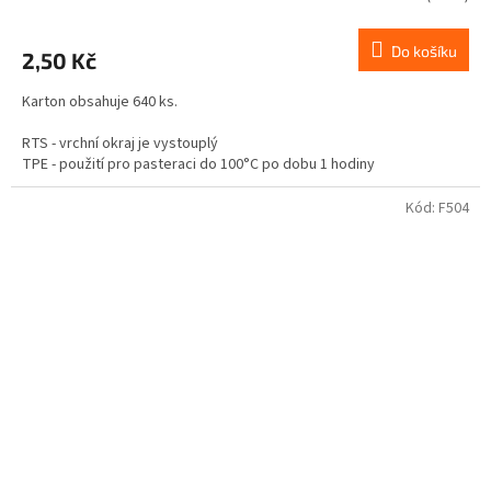
Do košíku
2,50 Kč
Karton obsahuje 640 ks.
RTS - vrchní okraj je vystouplý
TPE - použití pro pasteraci do 100°C po dobu 1 hodiny
Není vhodné pro tuky a oleje.
Kód:
F504