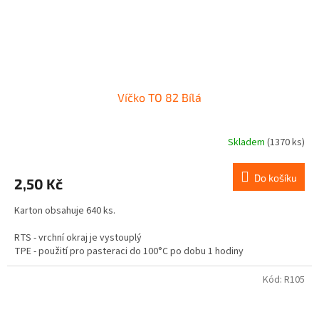
Víčko TO 82 Bílá
Skladem
(1370 ks)
Do košíku
2,50 Kč
Karton obsahuje 640 ks.
RTS - vrchní okraj je vystouplý
TPE - použití pro pasteraci do 100°C po dobu 1 hodiny
Není vhodné pro tuky a oleje.
Kód:
R105