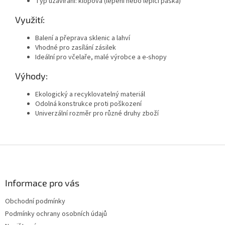
Typ uzavírání: klopová (lepení nebo lepicí páska)
Využití:
Balení a přeprava sklenic a lahví
Vhodné pro zasílání zásilek
Ideální pro včelaře, malé výrobce a e-shopy
Výhody:
Ekologický a recyklovatelný materiál
Odolná konstrukce proti poškození
Univerzální rozměr pro různé druhy zboží
Z
á
p
a
Informace pro vás
t
Obchodní podmínky
í
Podmínky ochrany osobních údajů