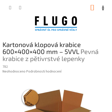
Přejít
NÁKUP
na
obsah
KOŠÍK
Kartonová klopová krabice
600×400×400 mm – 5VVL
Pevná
krabice z pětivrstvé lepenky
782
Průměrné
Neohodnoceno
Podrobnosti hodnocení
hodnocení
produktu
je
0,0
z
5
hvězdiček.