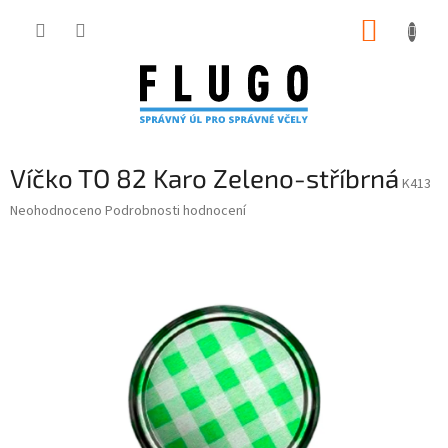
Přejít
NÁKUP
na
obsah
KOŠÍK
Víčko TO 82 Karo Zeleno-stříbrná
K413
Průměrné
Neohodnoceno
Podrobnosti hodnocení
hodnocení
produktu
je
0,0
z
5
hvězdiček.