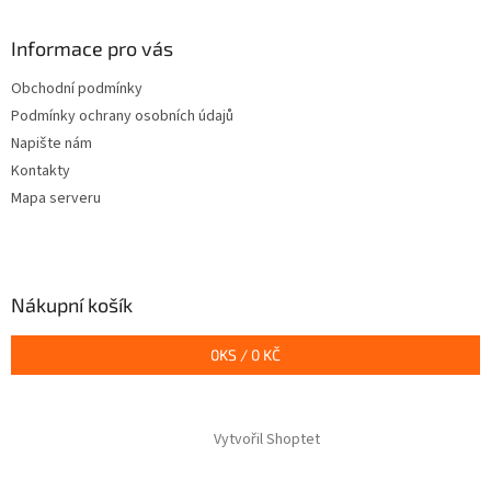
á
p
a
Informace pro vás
t
Obchodní podmínky
í
Podmínky ochrany osobních údajů
Napište nám
Kontakty
Mapa serveru
Nákupní košík
0
KS /
0 KČ
Vytvořil Shoptet