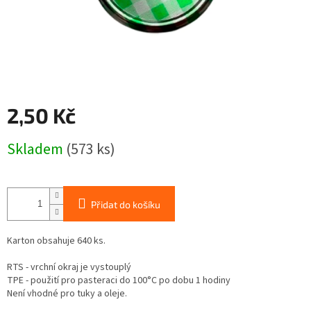
2,50 Kč
Měrná
Skladem
(573 ks)
cena:
Přidat do košíku
Karton obsahuje 640 ks.
RTS - vrchní okraj je vystouplý
TPE - použití pro pasteraci do 100°C po dobu 1 hodiny
Není vhodné pro tuky a oleje.