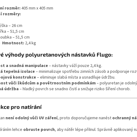
tibilní pouze s palubkovými
kompatibilní pouze s palubkov
d
ky s izolační tloušťkou 3 cm
.
nástavky s izolační tloušťkou 2
řní rozměr:
405 mm x 405 mm
a
nástavek má vlastní větrací otvor s
Každý nástavek má vlastní větrací 
ší rozměry:
c
zovým uzávěrem a korkem pro
trapézovým uzávěrem a korkem p
í
 řízení ventilace.
snadné řízení ventilace.
ýška – 26 cm
p
ířka – 51,5 cm
r
loubka – 51,5 cm
v

Hmotnost:
2,4 kg
k
y
vé výhody polyuretanových nástavků Flugo:
v
ý
st a snadná manipulace
– nástavky váží pouze 2,4 kg.
p
á tepelná izolace
– minimalizuje spotřebu zimních zásob a podporuje rozv
i
ojová konstrukce
– eliminuje slabá místa a usnadňuje údržbu.
s
ost vůči škůdcům a povětrnostním podmínkám
– polyuretan je odoln
u
ná údržba
– hladký povrch se snadno čistí a snižuje riziko šíření chorob.
ukce pro natírání
tan
není odolný vůči UV záření
, proto doporučujeme nanést
ochranný ná
tíráním lehce
obruste povrch
, aby nátěr lépe přilnul. Správně aplikovaný 