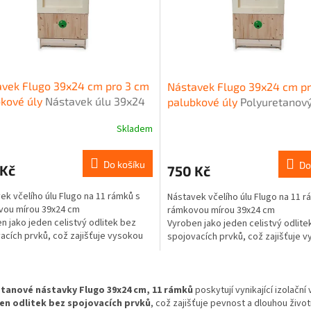
vek Flugo 39x24 cm pro 3 cm
Nástavek Flugo 39x24 cm p
bkové úly
Nástavek úlu 39x24
palubkové úly
Polyuretanov
cm palubkové úly
nástavek úlu 39x24 – pro 2
Skladem
rné
palubkové úly
cení
ktu
Do košíku
Do
 Kč
750 Kč
ek včelího úlu Flugo na 11 rámků s
Nástavek včelího úlu Flugo na 11 r
vou mírou 39x24 cm
rámkovou mírou 39x24 cm
n jako jeden celistvý odlitek bez
Vyroben jako jeden celistvý odlite
ček.
acích prvků, což zajišťuje vysokou
spojovacích prvků, což zajišťuje 
t a odolnost. Díky tloušťce stěny od
pevnost a odolnost. Díky tloušťce
do 55 mm poskytuje vynikající
30 mm do 55 mm poskytuje vynikaj
O
ě-izolační vlastnosti, srovnatelné s
tepelně-izolační vlastnosti, srovna
v
cm dřeva.
14–24 cm dřeva.
tanové nástavky Flugo 39x24 cm, 11 rámků
poskytují vynikající izolační
l
ek nemá drážku pro přepážku a
je
Nástavek nemá drážku pro přepáž
en odlitek bez spojovacích prvků
, což zajišťuje pevnost a dlouhou život
á