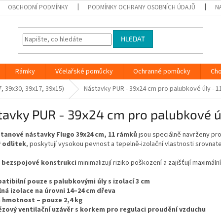
OBCHODNÍ PODMÍNKY
PODMÍNKY OCHRANY OSOBNÍCH ÚDAJŮ
N
HLEDAT
Rámky
Včelařské pomůcky
Ochranné pomůcky
Ch
, 39x30, 39x17, 39x15)
Nástavky PUR - 39x24 cm pro palubkové úly - 1
avky PUR - 39x24 cm pro palubkové ú
tanové nástavky Flugo 39x24 cm, 11 rámků
jsou speciálně navrženy pr
ý odlitek
, poskytují vysokou pevnost a tepelně-izolační vlastnosti srovnat
é
bezspojové konstrukci
minimalizují riziko poškození a zajišťují maximá
tibilní pouze s palubkovými úly s izolací 3 cm
ná izolace na úrovni 14–24 cm dřeva
 hmotnost – pouze 2,4 kg
zový ventilační uzávěr s korkem pro regulaci proudění vzduchu