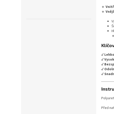
kompa
nástav
🔹
Vnit
Každý 
🔹
Vněj
trapé
snadné
V
Š
H

Klíčo
✔
Lehko
✔
Vysok
✔
Bezsp
✔
Odoln
✔
Snad
Instr
Polyure
Před na