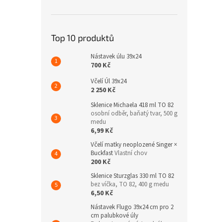
Top 10 produktů
Nástavek úlu 39x24
700 Kč
Včelí Úl 39x24
2 250 Kč
Sklenice Michaela 418 ml TO 82
osobní odběr, baňatý tvar, 500 g
medu
6,99 Kč
Včelí matky neoplozené Singer ×
Buckfast
Vlastní chov
200 Kč
Sklenice Sturzglas 330 ml TO 82
bez víčka, TO 82, 400 g medu
6,50 Kč
Nástavek Flugo 39x24 cm pro 2
cm palubkové úly