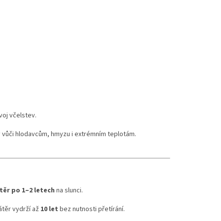
ými
 cm
.
otvor s
ro
oj včelstev.
ý vůči hlodavcům, hmyzu i extrémním teplotám.
těr po 1–2 letech
na slunci.
nátěr vydrží až
10 let
bez nutnosti přetírání.