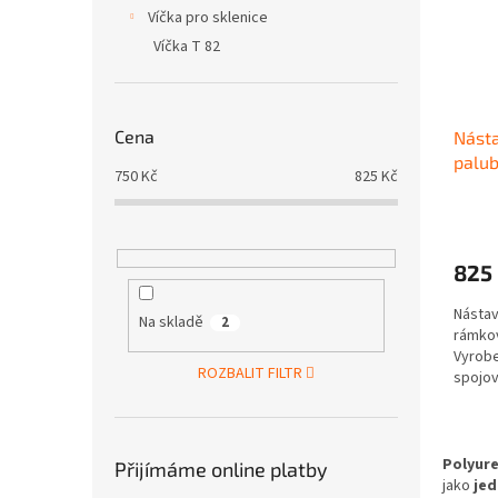
p
Víčka pro sklenice
d
r
u
Víčka T 82
o
k
d
t
u
ů
Cena
Násta
k
palu
t
750
Kč
825
Kč
pro 3
ů
Průmě
hodno
produ
825
je
4,8
Nástav
z
Na skladě
2
rámko
5
Vyrobe
hvězdi
ROZBALIT FILTR
spojov
pevnos
30 mm 
tepeln
14–24 
Polyure
Přijímáme online platby
Nástav
jako
jed