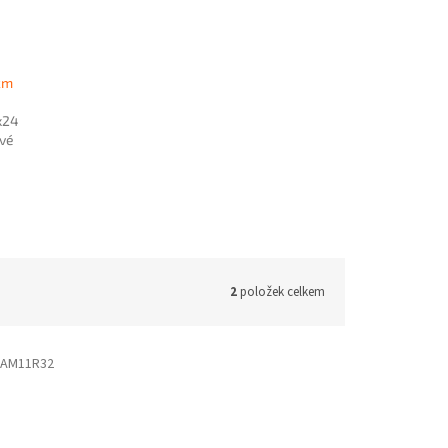
cm
x24
vé
2
položek celkem
AM11R32