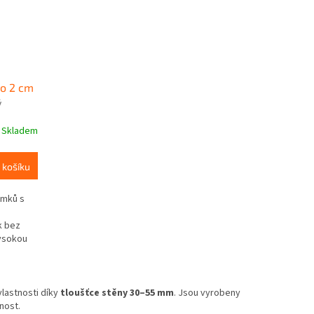
ro 2 cm
ý
cm
Skladem
 košíku
ámků s
k bez
vysokou
 stěny od
ící
telné s
 vlastnosti díky
tloušťce stěny 30–55 mm
. Jsou vyrobeny
ku a
je
nost.