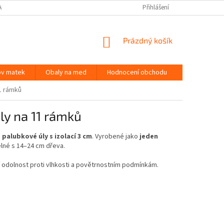
APIŠTE NÁM
KONTAKTY
MAPA SERVERU
Přihlášení
NÁKUPNÍ
Prázdný košík
KOŠÍK
ov matek
Obaly na med
Hodnocení obchodu
1 rámků
ly na 11 rámků
o
palubkové úly s izolací 3 cm
. Vyrobené jako
jeden
elné s 14–24 cm dřeva.
lní odolnost proti vlhkosti a povětrnostním podmínkám.