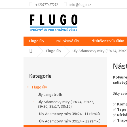
Přejít
+420777427272
info@flugo.cz
na
obsah
Flugo úly
Palubkové úly
Příslušenství k úlům
Domů
Flugo úly
Úly Adamcovy míry (39x24, 39x27
P
Nást
o
Přeskočit
s
Kategorie
kategorie
Polyure
t
celistv
r
Flugo úly
a
Díky sv
Úly Langstroth
n
Úly Adamcovy míry (39x24, 39x27,
n
✅
Kompa
39x30, 39x17, 39x15)
í
✅
Tepel
Úly Adamcovy míry 39x24 - 11 rámků
✅
Nízká
p
✅
Trapé
Úly Adamcovy míry 39x24 – 13 rámků
a