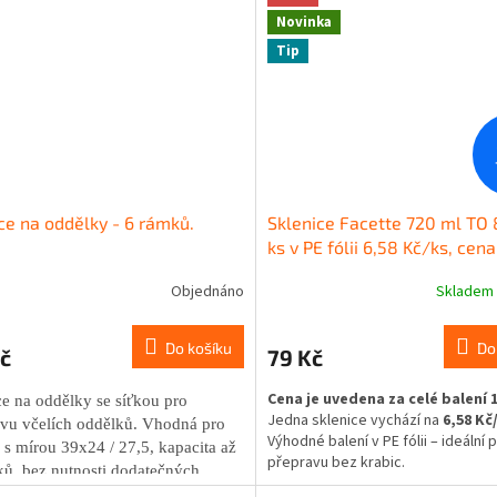
Novinka
Tip
ce na oddělky - 6 rámků.
Sklenice Facette 720 ml TO 
ks v PE fólii 6,58 Kč/ks, cena
balení)
balení 12 ks, 6,58 Kč
Objednáno
Skladem
rné
krabice
cení
ktu
Do košíku
Do
č
79 Kč
Cena je uvedena za celé balení 
e na oddělky se síťkou pro
Jedna sklenice vychází na
6,58 Kč
avu včelích oddělků. Vhodná pro
Výhodné balení v PE fólii – ideální 
ček.
s mírou 39x24 / 27,5, kapacita až
přepravu bez krabic.
ů, bez nutnosti dodatečných
ých latí.