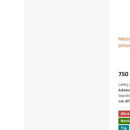
Nást
polyu
750
Lehký 
Adamc
tepeln
cm dř
spojů 
odolno
Akce
Novi
Tip