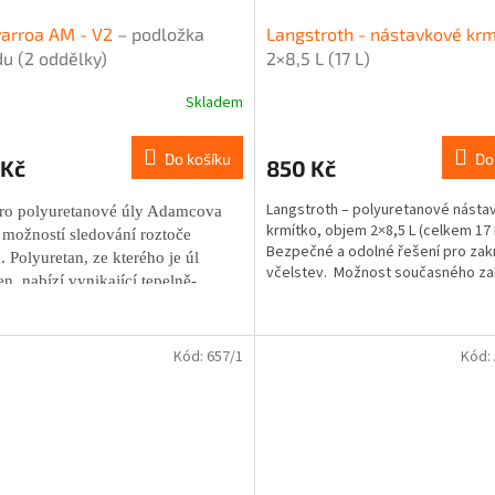
varroa AM - V2
– podložka
Langstroth - nástavkové krm
u (2 oddělky)
2×8,5 L (17 L)
Skladem
Do košíku
Do
 Kč
850 Kč
Langstroth – polyuretanové násta
ro polyuretanové úly Adamcova
krmítko, objem 2×8,5 L (celkem 17 
 možností sledování roztoče
Bezpečné a odolné řešení pro za
. Polyuretan, ze kterého je úl
včelstev. Možnost současného za
n, nabízí vynikající tepelně-
dvou oddělků.
ní vlastnosti – 3,5 cm stěna úlu
dá 30 cm dřeva. Ideální volba pro
í optimálního klimatu uvnitř
Kód:
657/1
Kód:
onitorovací podložka se vysouvá z
 strany dna. Podložka zezadu (2
ky)