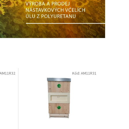
AM11R32
Kód:
AM11R31