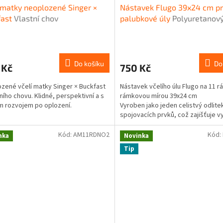
 matky neoplozené Singer ×
Nástavek Flugo 39x24 cm p
fast
Vlastní chov
palubkové úly
Polyuretanov
nástavek úlu 39x24 – pro 2
palubkové úly
Do košíku
Do
 Kč
750 Kč
zené včelí matky Singer × Buckfast
Nástavek včelího úlu Flugo na 11 r
tního chovu. Klidné, perspektivní a s
rámkovou mírou 39x24 cm
 rozvojem po oplození.
Vyroben jako jeden celistvý odlite
spojovacích prvků, což zajišťuje 
pevnost a odolnost. Díky tloušťce
30 mm do 55 mm poskytuje vynikaj
Kód:
AM11RDNO2
Kód:
nka
Novinka
tepelně-izolační vlastnosti, srovna
Tip
14–24 cm dřeva.
Nástavek nemá drážku pro přepáž
kompatibilní pouze s palubkov
nástavky s izolační tloušťkou 2
Každý nástavek má vlastní větrací 
trapézovým uzávěrem a korkem p
snadné řízení ventilace.