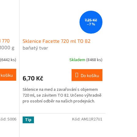
7,25 Kč
–7 %
d 770
Sklenice Facette 720 ml TO 82
 1000 g
baňatý tvar
(6442 ks)
Skladem
(8468 ks)
 košíku
Do košíku
6,70 Kč
Sklenice na med a zavařování s objemem
720 ml, se závitem TO 82. Určeno výhradně
pro osobní odběr na našich prodejnách.
Kód:
S006
Kód:
AM11R27U1
Tip