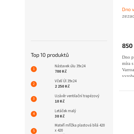
Dno 
zezad
850
Top 10 produktů
Dno p
míra s
Nástavek úlu 39x24
Varroa
700 Kč
vyrobe
Včelí Úl 39x24
izolač
2 250 Kč
odpoví
udržen
Uzávěr ventilační trapézový
10 Kč
úlu. M
přední
Letáček malý
odděl
30 Kč
Mateří mřížka plastová bílá 420
x 420