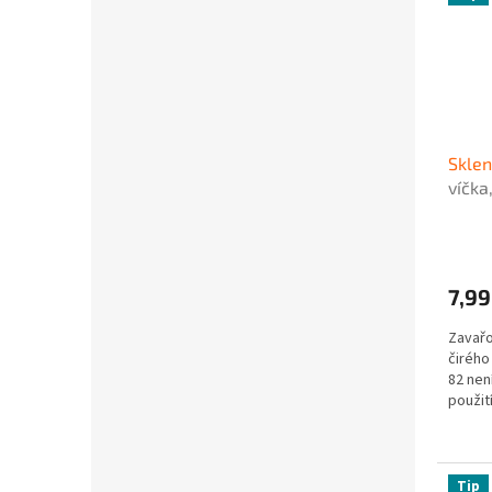
Skle
víčka
7,99
Zavařo
čirého
82 nen
použití
Tip