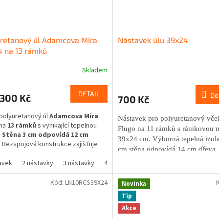
retanový úl Adamcova Míra
Nástavek úlu 39x24
 na 13 rámků
Skladem
Průměrné
hodnocení
produktu
DETAIL
Do
300 Kč
700 Kč
je
4,6
polyuretanový úl
Adamcova Míra
z
Nástavek pro polyuretanový včel
na
13 rámků
s vynikající tepelnou
5
Flugo na 11 rámků s rámkovou 
.
Stěna 3 cm odpovídá 12 cm
hvězdiček.
39x24 cm. Výborná tepelná izola
. Bezspojová konstrukce zajišťuje
cm stěna odpovídá 14 cm dřeva,
u pevnost a odolnost vůči
manipulace a vysoká pevnost.
nostním vlivům.
avek
2 nástavky
3 nástavky
4 nastavky
Kód:
LN10RCS39X24
Novinka
Tip
Akce