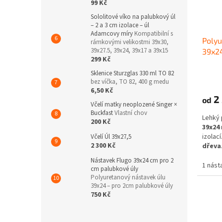
99 Kč
Sololitové víko na palubkový úl
– 2 a 3 cm izolace – úl
Adamcovy míry
Kompatibilní s
Polyu
rámkovými velikostmi 39x30,
39x27.5, 39x24, 39x17 a 39x15
39x24
299 Kč
Sklenice Sturzglas 330 ml TO 82
bez víčka, TO 82, 400 g medu
6,50 Kč
2 
od
Včelí matky neoplozené Singer ×
Buckfast
Vlastní chov
Lehký 
200 Kč
39x24
izolací
Včelí Úl 39x27,5
2 300 Kč
dřeva
vysoko
Nástavek Flugo 39x24 cm pro 2
povětr
1 nást
cm palubkové úly
Polyuretanový nástavek úlu
39x24 – pro 2cm palubkové úly
750 Kč