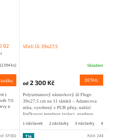
O 82
Včelí Úl 39x27,5
u
(1394 ks)
Skladem
DETAIL
 košíku
2 300 Kč
od
ml z
Polyuretanový nástavkový úl Flugo
ávěr TO
39x27,5 cm na 11 rámků – Adamcova
arvy a
míra, vyrobený z PUR pěny, nabízí
špičkovou tepelnou izolaci, snadnou
údržbu a dlouhou životnost. Stěny
1 nástavek
2 nástavky
3 nástavky
4 nastavky
3 nás
tloušťky 3,5 cm zaručují stabilní prostředí
v úlu, podporují jarní rozvoj včel a
ód:
SF002
Kód:
244
Tip