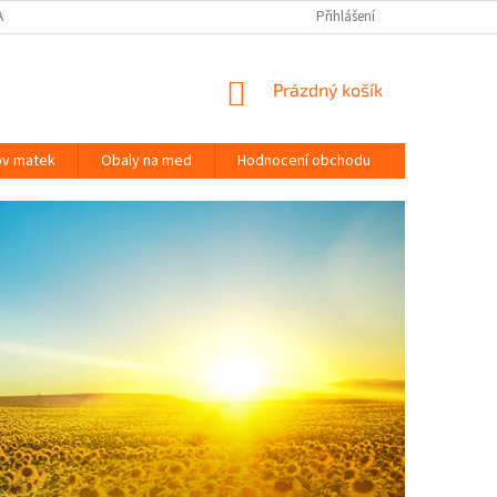
APIŠTE NÁM
KONTAKTY
MAPA SERVERU
Přihlášení
NÁKUPNÍ
Prázdný košík
KOŠÍK
ov matek
Obaly na med
Hodnocení obchodu