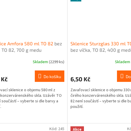
nice Amfora 580 ml TO 82
bez
Sklenice Sturzglas 330 ml T
, TO 82, 700 g medu
bez víčka, TO 82, 400 g med
Skladem
(2299 ks)
Skladem
Do košíku
Do
 Kč
6,50 Kč
vací sklenice o objemu 580 ml z
Zavařovací sklenice o objemu 330 
 konzervárenského skla. Uzávěr TO
čirého konzervárenského skla. Uz
í součástí – vyberte si dle barvy a
82 není součástí – vyberte si dle b
.
použití.
Kód:
245
K
Akce