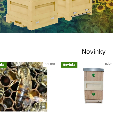
Novinky
Kód:
801
Kód:
nka
Novinka