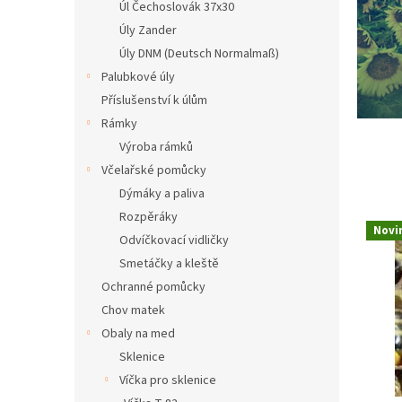
r
l
Úl Čechoslovák 37x30
o
Úly Zander
s
Úly DNM (Deutsch Normalmaß)
p
Palubkové úly
Příslušenství k úlům
r
Rámky
á
Výroba rámků
v
Včelařské pomůcky
n
Dýmáky a paliva
é
Rozpěráky
v
Novi
Odvíčkovací vidličky
č
Smetáčky a kleště
e
Ochranné pomůcky
l
Chov matek
y
Obaly na med
–
Sklenice
V
Víčka pro sklenice