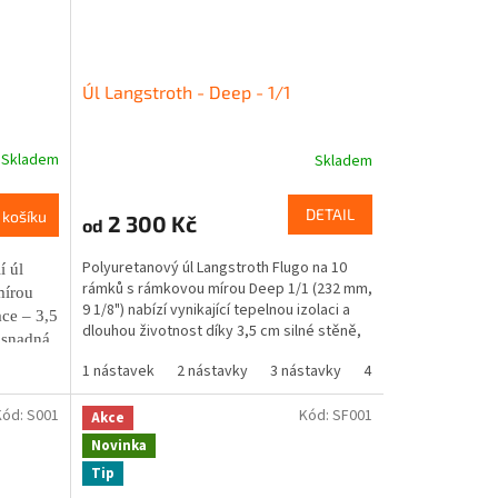
Úl Langstroth - Deep - 1/1
Skladem
Skladem
Průměrné
hodnocení
produktu
DETAIL
 košíku
2 300 Kč
od
je
5,0
Polyuretanový úl Langstroth Flugo na 10
z
í úl
rámků s rámkovou mírou Deep 1/1 (232 mm,
5
mírou
9 1/8") nabízí vynikající tepelnou izolaci a
hvězdiček.
ce – 3,5
dlouhou životnost díky 3,5 cm silné stěně,
 snadná
odpovídající 15 cm dřeva.
1 nástavek
2 nástavky
3 nástavky
4 nastavky
Lx1 + 
Kód:
S001
Kód:
SF001
Akce
Novinka
Tip