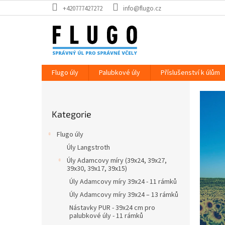
Přejít
+420777427272
info@flugo.cz
na
obsah
Flugo úly
Palubkové úly
Příslušenství k úlům
S
P
o
p
Přeskočit
s
r
Kategorie
kategorie
t
á
r
Flugo úly
a
v
Úly Langstroth
n
n
Úly Adamcovy míry (39x24, 39x27,
n
39x30, 39x17, 39x15)
ý
í
Úly Adamcovy míry 39x24 - 11 rámků
ú
p
Úly Adamcovy míry 39x24 – 13 rámků
a
l
n
Nástavky PUR - 39x24 cm pro
p
palubkové úly - 11 rámků
e