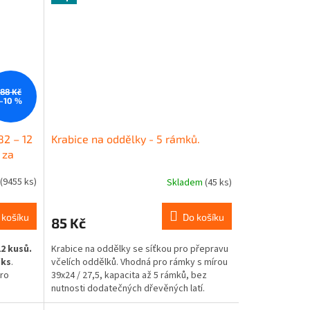
snižují zimní spotřebu zásob. Robustní a
lehký, odolný vůči povětrnostním vlivům
– ideální volba pro moderního včelaře.
88 Kč
–10 %
82 – 12
Krabice na oddělky - 5 rámků.
 za
/ks, bez
(9455 ks)
Skladem
(45 ks)
Průměrné
hodnocení
produktu
 košíku
Do košíku
85 Kč
je
5,0
12 kusů.
Krabice na oddělky se síťkou pro přepravu
z
/ks
.
včelích oddělků. Vhodná pro rámky s mírou
5
pro
39x24 / 27,5, kapacita až 5 rámků, bez
hvězdiček.
nutnosti dodatečných dřevěných latí.