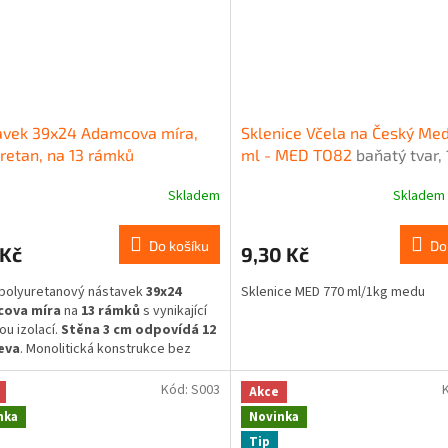
avek 39x24 Adamcova míra,
Sklenice Včela na Český Me
retan, na 13 rámků
ml - MED TO82
baňatý tvar,
medu
Skladem
Skladem
Do košíku
Do
 Kč
9,30 Kč
polyuretanový nástavek
39x24
Sklenice MED 770 ml/1kg medu
ova míra
na
13 rámků
s vynikající
ou izolací.
Stěna 3 cm odpovídá 12
eva
. Monolitická konstrukce bez
zajišťuje vysokou pevnost a
st.
Kód:
S003
Akce
nka
Novinka
Tip