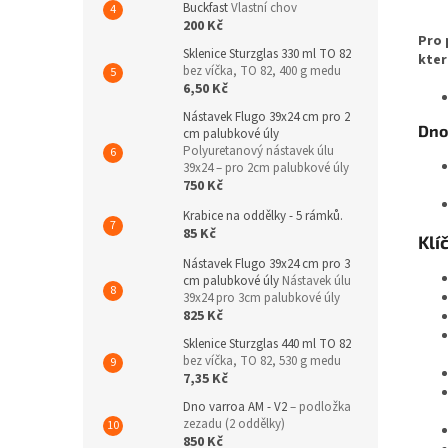
Buckfast
Vlastní chov
200 Kč
Pro 
Sklenice Sturzglas 330 ml TO 82
kter
bez víčka, TO 82, 400 g medu
6,50 Kč
Nástavek Flugo 39x24 cm pro 2
Dno
cm palubkové úly
Polyuretanový nástavek úlu
39x24 – pro 2cm palubkové úly
750 Kč
Krabice na oddělky - 5 rámků.
85 Kč
Klí
Nástavek Flugo 39x24 cm pro 3
cm palubkové úly
Nástavek úlu
39x24 pro 3cm palubkové úly
825 Kč
Sklenice Sturzglas 440 ml TO 82
bez víčka, TO 82, 530 g medu
7,35 Kč
Dno varroa AM - V2
– podložka
zezadu (2 oddělky)
850 Kč