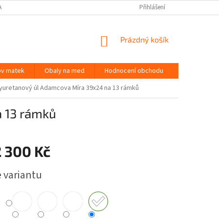
APIŠTE NÁM
KONTAKTY
MAPA SERVERU
Přihlášení
NÁKUPNÍ
Prázdný košík
KOŠÍK
ov matek
Obaly na med
Hodnocení obchodu
yuretanový úl Adamcova Míra 39x24 na 13 rámků
a 13 rámků
2 300 Kč
e variantu