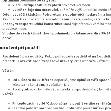
Optimální podmínky po celý rok:
V létě
udržuje stabilní teplotu
pro produkci medu.
V zimě
snižuje úmrtnost včel
, což může zvýšit produkci medu a
Odolnost vůči škůdcům:
Polyuretan je odolný vůči hlodavcům a h
Pevnost a trvanlivost:
Úly jsou
odolné vůči dešti, sněhu, větru a kr
Snadný transport:
Lehká konstrukce
umožňuje přepravu většího množs
produkce medu.
Vhodné do všech klimatických podmínek:
Úly
Adamcova Míra 39x24
počasí.
oručení při použití
Rozdělení úlu na oddělky:
Pokud potřebujete
rozdělit úl na 2 oddělk
přepážku a
otevřít zadní trapézové uzávěry
, čímž umožníte každému o
Větrání:
Od 1. února do 30. března
doporučujeme
úplně uzavřít spodní
včelstva na konci zimy a začátkem jara.
Po zbytek roku
by mělo větrání probíhat
spodem
, který by měl 
V létě:
Při
teplotách nad 30 °C
doporučujeme
použít ve víku ventilač
Lze také
položit paropropustnou fólii
nebo použít
mřížku pro