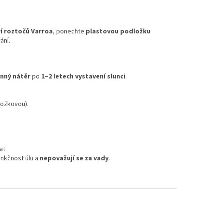
ví roztočů Varroa
, ponechte
plastovou podložku
ání.
nný nátěr
po
1–2 letech vystavení slunci
.
ložkovou).
at.
unkčnost úlu a
nepovažují se za vady
.