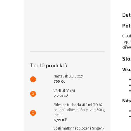
kg.
Det
Pol
Úl
Ad
tepe
dřev
Slo
Top 10 produktů
Víko
Nástavek úlu 39x24
700 Kč
Včelí Úl 39x24
2 250 Kč
Nás
Sklenice Michaela 418 ml TO 82
osobní odběr, baňatý tvar, 500 g
medu
6,99 Kč
Včelí matky neoplozené Singer ×