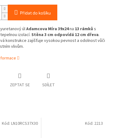
Přidat do košíku
lyuretanový úl
Adamcova Míra 39x24
na
13 rámků
s
 tepelnou izolací.
Stěna 3 cm odpovídá 12 cm dřeva
.
vá konstrukce zajišťuje vysokou pevnost a odolnost vůči
stním vlivům.
informace
ZEPTAT SE
SDÍLET
Kód:
LN10RCS37X30
Kód:
2213