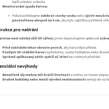
lepší cirkulaci vzduchu.
Monitorování spadu Varroa:
Pokud potřebujete
odebrat vzorky vosku
nebo
zjistit množst
pootevřenou alespoň na 5 cm
, aby bylo zajištěno potřebné větr
trukce pro natírání
uretan není odolný vůči UV záření
, proto doporučujeme aplikovat
ochra
Před natíráním lehce obruste povrch
, aby barva lépe přilnula.
Použijte UV-stabilní barvu
(syntetickou, vodou ředitelnou nebo dvous
Správně aplikovaný nátěr vydrží až 10 let
bez nutnosti přetírání.
enciální nevýhody
Nenatřené úly mohou mít kratší životnost
a mohou se časem olupov
Drobné bublinky nebo menší výrobní nedokonalosti
nemají vliv na f