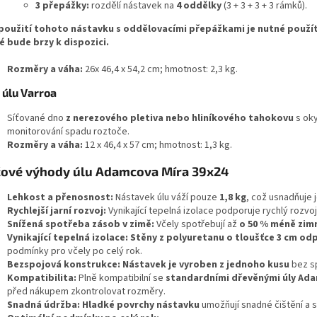
3 přepážky:
rozdělí nástavek na
4 oddělky
(3 + 3 + 3 + 3 rámků).
použití tohoto nástavku s oddělovacími přepážkami je nutné použít
é bude brzy k dispozici.
Rozměry a váha:
26x 46,4 x 54,2 cm; hmotnost: 2,3 kg.
 úlu Varroa
Síťované dno
z nerezového pletiva nebo hliníkového tahokovu
s ok
monitorování spadu roztoče.
Rozměry a váha:
12 x 46,4 x 57 cm; hmotnost: 1,3 kg.
čové výhody úlu Adamcova Míra 39x24
Lehkost a přenosnost:
Nástavek úlu váží pouze
1,8 kg
, což usnadňuje 
Rychlejší jarní rozvoj:
Vynikající tepelná izolace podporuje rychlý rozvoj 
Snížená spotřeba zásob v zimě:
Včely spotřebují až
o 50 % méně zim
Vynikající tepelná izolace:
Stěny z polyuretanu o tloušťce 3 cm odp
podmínky pro včely po celý rok.
Bezspojová konstrukce:
Nástavek je vyroben z jednoho kusu
bez sp
Kompatibilita:
Plně kompatibilní se
standardními dřevěnými úly Ada
před nákupem zkontrolovat rozměry.
Snadná údržba:
Hladké povrchy nástavku
umožňují snadné čištění a sn