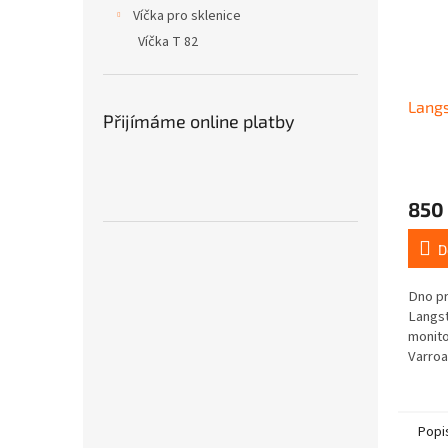
Víčka pro sklenice
Víčka T 82
Langs
Přijímáme online platby
850
D
Dno pr
Langst
monito
Varroa
pletiv
tahok
efekti
Popi
12 x 4