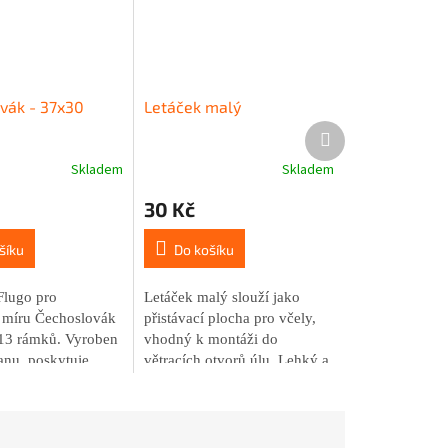
vák - 37x30
Letáček malý
Další
produkt
Skladem
Skladem
Průměrné
hodnocení
30 Kč
produktu
je
5,0
šíku
Do košíku
z
5
Flugo pro
Letáček malý slouží jako
hvězdiček.
míru Čechoslovák
přistávací plocha pro včely,
13 rámků. Vyroben
vhodný k montáži do
anu, poskytuje
větracích otvorů úlu. Lehký a
pelně-izolační
praktický polystyrenový
a kompatibilitu s
materiál.
 úly.