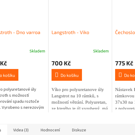
troth - Dno varroa
Langstroth - Viko
Čechoslo
Skladem
Skladem
 Kč
700 Kč
775 Kč
o košíku
Do košíku
Do ko
o polyuretanové úly
Víko
pro polyuretanove úly
Nástavek 
roth s možností
Langstrot na 10 rámků,
s
rámkovou 
rování spadu roztoče
možností větrání. Polyuretan,
37x30 na 
. Vyrobeno s nerezovým
ze kterého je úl vyrobený, má
z polyuret
em nebo hliníkovým
velice dobré tepelně-izolační
výborné te
ovem, které umožňuje
vlastnosti - 3,5 cm stěna úlu
vlastnosti 
vní sledování. Rozměry
odpovídá 30 cm dřeva.
Langstroth
s
Videa (3)
Hodnocení
Diskuze
6,4 x 57 cm; hmotnost 1,3