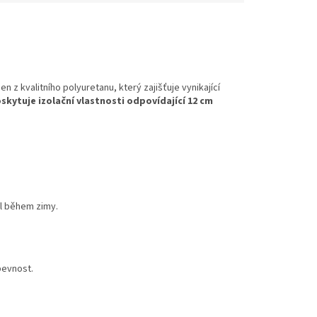
n z kvalitního polyuretanu, který zajišťuje vynikající
skytuje izolační vlastnosti odpovídající 12 cm
l během zimy.
 pevnost.