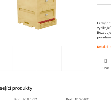
Lehký po
vynikající
Bezspojo
povětrno
Detailní 
TISK
sející produkty
Kód:
LN10RDNO
Kód:
LN10RVIKO