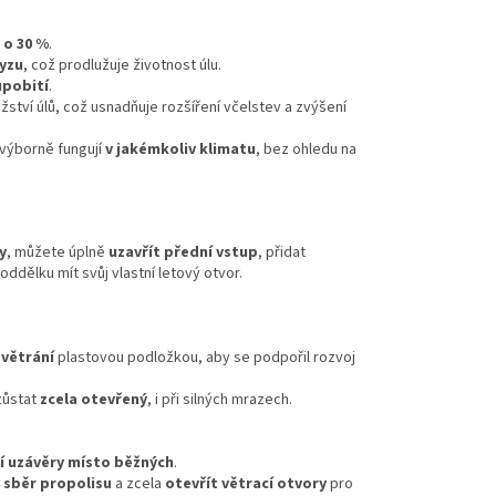
ž
o 30 %
.
myzu
, což prodlužuje životnost úlu.
upobití
.
tví úlů, což usnadňuje rozšíření včelstev a zvýšení
výborně fungují
v jakémkoliv klimatu
, bez ohledu na
y
, můžete úplně
uzavřít přední vstup
, přidat
ddělku mít svůj vlastní letový otvor.
 větrání
plastovou podložkou, aby se podpořil rozvoj
zůstat
zcela otevřený
, i při silných mrazech.
ní uzávěry místo běžných
.
 sběr propolisu
a zcela
otevřít větrací otvory
pro