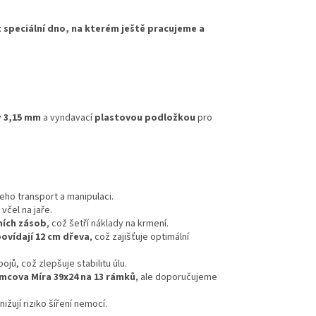
 speciální dno, na kterém ještě pracujeme a
y
3,15 mm
a vyndavací
plastovou podložkou
pro
jeho transport a manipulaci.
včel na jaře.
ních zásob
, což šetří náklady na krmení.
ovídají 12 cm dřeva
, což zajišťuje optimální
ojů, což zlepšuje stabilitu úlu.
mcova Míra 39x24 na 13 rámků
, ale doporučujeme
ižují riziko šíření nemocí.