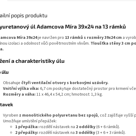
Viko
Dno
ailní popis produktu
yuretanový úl Adamcova Míra 39x24 na 13 rámků
amcova Míra 39x24
je navržen pro
13 rámků s rozměry 39x24 cm
a vyrobe
lnou izolaci a odolnost vůči povětrnostním vlivům.
Tloušťka stěny 3 cm po
a.
žení a charakteristiky úlu
 úlu
Obsahuje
čtyři ventilační otvory s korkovými uzávěry.
Vnitřní výška víka:
6,7 cm poskytuje dostatečný prostor pro krmení vče
Rozměry a váha:
11 x 46,4 x 54,2 cm; hmotnost: 1,3 kg.
tavek
Vyroben
z monolitického polyuretanu bez spojů
, což zajišťuje vyšší
Umožňuje umístění přepážek:
1 přepážka:
rozdělí nástavek na
2 oddělky
(6 + 6 rámků).
2 přepážky:
rozdělí nástavek na
3 oddělky
(3 + 6 + 3 rámků).