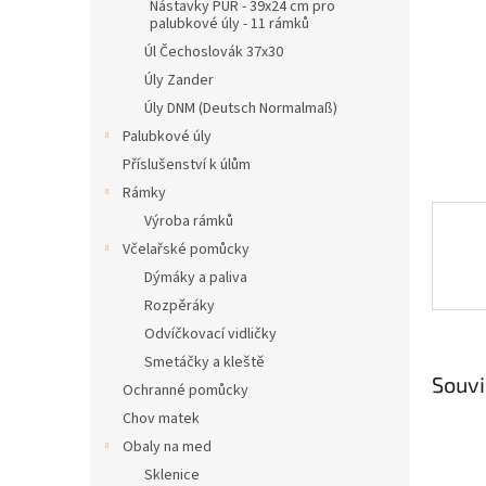
n
Nástavky PUR - 39x24 cm pro
palubkové úly - 11 rámků
e
l
Úl Čechoslovák 37x30
Úly Zander
Úly DNM (Deutsch Normalmaß)
Palubkové úly
Příslušenství k úlům
Rámky
Výroba rámků
Včelařské pomůcky
Dýmáky a paliva
Rozpěráky
Odvíčkovací vidličky
Smetáčky a kleště
Souvi
Ochranné pomůcky
Chov matek
Obaly na med
Sklenice