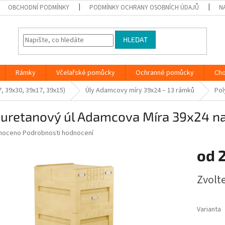
OBCHODNÍ PODMÍNKY
PODMÍNKY OCHRANY OSOBNÍCH ÚDAJŮ
N
HLEDAT
Rámky
Včelařské pomůcky
Ochranné pomůcky
Ch
, 39x30, 39x17, 39x15)
Úly Adamcovy míry 39x24 – 13 rámků
Pol
yuretanový úl Adamcova Míra 39x24 n
né
noceno
Podrobnosti hodnocení
ní
od
u
Měrná
Zvolt
cena:
ek.
Varianta