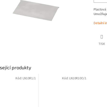
Plastová
Umožňuje 
Detailní 
TISK
sející produkty
Kód:
LN10R1/1
Kód:
LN10R10O/1