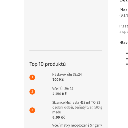
Plas
(9 1
Plast
a sp
Hlav
Top 10 produktů
Nástavek úlu 39x24
700 Kč
Včelí Úl 39x24
2 250 Kč
Sklenice Michaela 418 ml TO 82
osobní odběr, baňatý tvar, 500 g
medu
6,99 Kč
Včelí matky neoplozené Singer ×