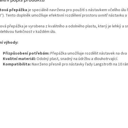
tová přepážka
je speciálně navržena pro použití s nástavkem včelího úlu
/8″). Tento doplněk umožňuje efektivní rozdělení prostoru uvnitř nástavku 
ová přepážka je vyrobena z kvalitního a odolného plastu, který je lehký a s
olehlivou funkčnost v každém úlu.
ní výhody:
Přizpůsobení potřebám:
Přepážka umožňuje rozdělit nástavek na dva 
Kvalitní materiál:
Odolný plast, snadný na údržbu a dlouhotrvající.
Kompatibilita:
Navrženo přesně pro nástavky řady Langstroth na 10 rá