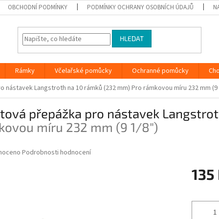
OBCHODNÍ PODMÍNKY
PODMÍNKY OCHRANY OSOBNÍCH ÚDAJŮ
N
HLEDAT
Rámky
Včelařské pomůcky
Ochranné pomůcky
Ch
ro nástavek Langstroth na 10 rámků (232 mm)
Pro rámkovou míru 232 mm (9 
stová přepážka pro nástavek Langstro
kovou míru 232 mm (9 1/8″)
né
noceno
Podrobnosti hodnocení
ní
135
u
Měrná
cena:
ek.