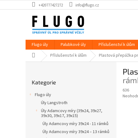
Přejít
+420777427272
info@flugo.cz
na
obsah
Flugo úly
Palubkové úly
Příslušenství k úlům
Domů
Příslušenství k úlům
Plastová přepážka p
P
Pla
o
Přeskočit
s
rám
Kategorie
kategorie
t
636
r
Flugo úly
Průměr
Neohod
a
hodnoce
Úly Langstroth
n
produkt
Úly Adamcovy míry (39x24, 39x27,
n
je
39x30, 39x17, 39x15)
í
0,0
Úly Adamcovy míry 39x24 - 11 rámků
z
p
5
Úly Adamcovy míry 39x24 – 13 rámků
a
hvězdič