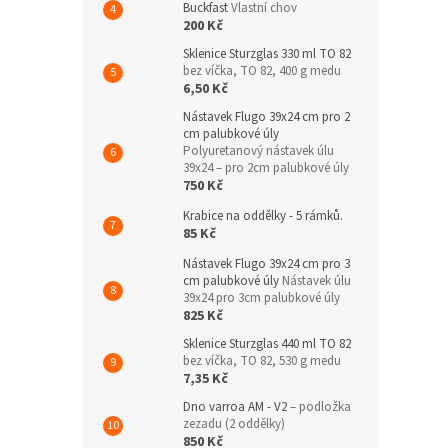
Buckfast
Vlastní chov
200 Kč
Sklenice Sturzglas 330 ml TO 82
bez víčka, TO 82, 400 g medu
6,50 Kč
Nástavek Flugo 39x24 cm pro 2
cm palubkové úly
Polyuretanový nástavek úlu
39x24 – pro 2cm palubkové úly
750 Kč
Krabice na oddělky - 5 rámků.
85 Kč
Nástavek Flugo 39x24 cm pro 3
cm palubkové úly
Nástavek úlu
39x24 pro 3cm palubkové úly
825 Kč
Sklenice Sturzglas 440 ml TO 82
bez víčka, TO 82, 530 g medu
7,35 Kč
Dno varroa AM - V2
– podložka
zezadu (2 oddělky)
850 Kč