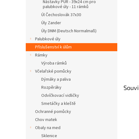
n
Nástavky PUR - 39x24 cm pro
palubkové úly - 11 rámků
e
l
Úl Čechoslovák 37x30
Úly Zander
Úly DNM (Deutsch Normalmaß)
Palubkové úly
Příslušenství k úlům
Rámky
Výroba rámků
Včelařské pomůcky
Dýmáky a paliva
Souvi
Rozpěráky
Odvíčkovací vidličky
Smetáčky a kleště
Ochranné pomůcky
Chov matek
Obaly na med
Sklenice