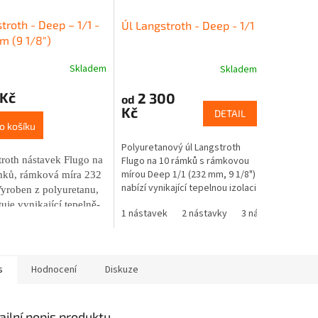
troth - Deep – 1/1 -
Úl Langstroth - Deep - 1/1
m (9 1/8″)
Skladem
Skladem
rné
Průměrné
cení
hodnocení
 Kč
2 300
ktu
produktu
od
Kč
je
DETAIL
5,0
o košíku
z
Polyuretanový úl Langstroth
5
Flugo na 10 rámků s rámkovou
roth nástavek Flugo na
ček.
hvězdiček.
mírou Deep 1/1 (232 mm, 9 1/8")
mků, rámková míra 232
nabízí vynikající tepelnou izolaci
yroben z polyuretanu,
a dlouhou životnost díky 3,5 cm
uje vynikající tepelně-
1 nástavek
2 nástavky
3 nástavky
4 n
silné stěně, odpovídající 15 cm
ní vlastnosti a odolnost
dřeva.
klimatickým
nkám.
s
Hodnocení
Diskuze
ailní popis produktu