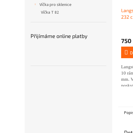
Víčka pro sklenice
Langs
Víčka T 82
232 c
Průmě
hodno
Přijímáme online platby
750
produ
je
5,0
D
z
5
Langst
hvězdi
10 rá
mm. V
poskyt
izolač
vůči 
podmí
Popi
Det