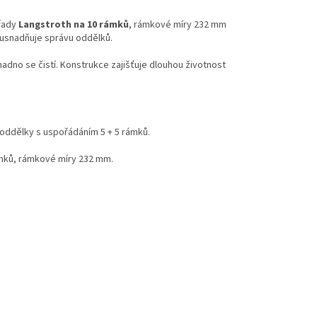
 řady
Langstroth na 10 rámků
, rámkové míry 232 mm
a usnadňuje správu oddělků.
nadno se čistí. Konstrukce zajišťuje dlouhou životnost
oddělky s uspořádáním 5 + 5 rámků.
mků, rámkové míry 232 mm.