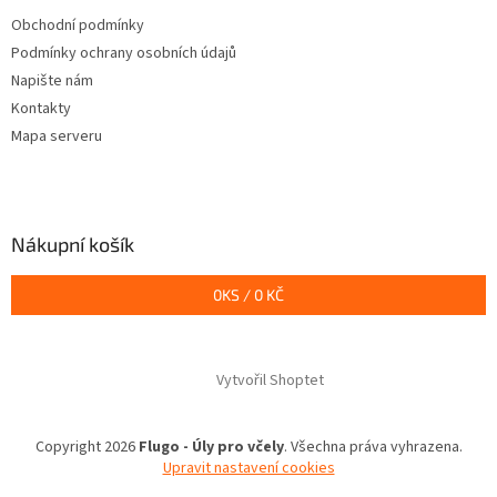
t
Obchodní podmínky
í
Podmínky ochrany osobních údajů
Napište nám
Kontakty
Mapa serveru
Nákupní košík
0
KS /
0 KČ
Vytvořil Shoptet
Copyright 2026
Flugo - Úly pro včely
. Všechna práva vyhrazena.
Upravit nastavení cookies