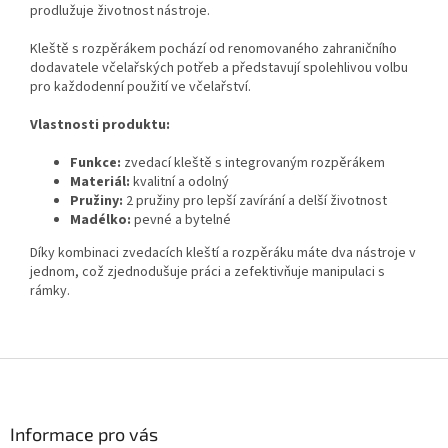
prodlužuje životnost nástroje.
Kleště s rozpěrákem pochází od renomovaného zahraničního
dodavatele včelařských potřeb a představují spolehlivou volbu
pro každodenní použití ve včelařství.
Vlastnosti produktu:
Funkce:
zvedací kleště s integrovaným rozpěrákem
Materiál:
kvalitní a odolný
Pružiny:
2 pružiny pro lepší zavírání a delší životnost
Madélko:
pevné a bytelné
Díky kombinaci zvedacích kleští a rozpěráku máte dva nástroje v
jednom, což zjednodušuje práci a zefektivňuje manipulaci s
rámky.
Z
á
p
a
Informace pro vás