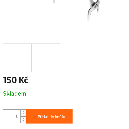
150 Kč
Měrná
Skladem
cena:
Přidat do košíku