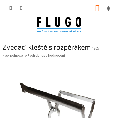
Přejít
NÁKUP
na
obsah
KOŠÍK
Zvedací kleště s rozpěrákem
4205
Průměrné
Neohodnoceno
Podrobnosti hodnocení
hodnocení
produktu
je
0,0
z
5
hvězdiček.