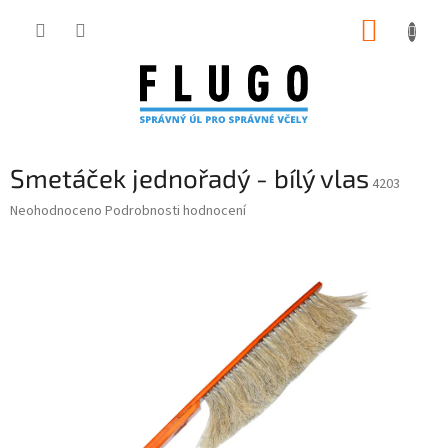
Přejít
NÁKUP
na
obsah
KOŠÍK
Smetáček jednořadý - bílý vlas
4203
Průměrné
Neohodnoceno
Podrobnosti hodnocení
hodnocení
produktu
je
0,0
z
5
hvězdiček.