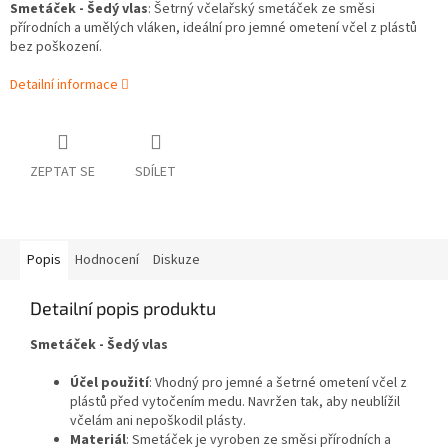
Smetáček - Šedý vlas
: Šetrný včelařský smetáček ze směsi
přírodních a umělých vláken, ideální pro jemné ometení včel z plástů
bez poškození.
Detailní informace
ZEPTAT SE
SDÍLET
Popis
Hodnocení
Diskuze
Detailní popis produktu
Smetáček - Šedý vlas
Účel použití
: Vhodný pro jemné a šetrné ometení včel z
plástů před vytočením medu. Navržen tak, aby neublížil
včelám ani nepoškodil plásty.
Materiál
: Smetáček je vyroben ze směsi přírodních a