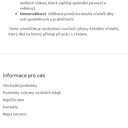
umělých vláken, která zajišťují optimální pevnost a
měkkost.
Univerzálnost
: Oblíbená pomůcka mnoha včelařů díky
své spolehlivosti a praktičnosti.
Tento smetáček je nezbytnou součástí výbavy každého včelaře,
který dbá na šetrný přístup při práci s včelami.
Z
á
p
a
Informace pro vás
t
Obchodní podmínky
í
Podmínky ochrany osobních údajů
Napište nám
Kontakty
Mapa serveru