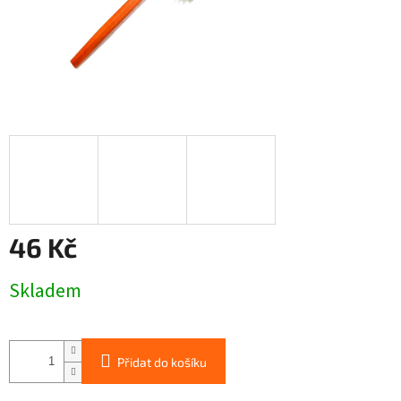
46 Kč
Měrná
Skladem
cena:
Přidat do košíku