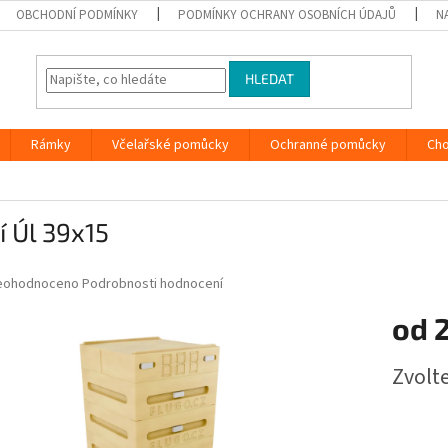
OBCHODNÍ PODMÍNKY
PODMÍNKY OCHRANY OSOBNÍCH ÚDAJŮ
N
HLEDAT
Rámky
Včelařské pomůcky
Ochranné pomůcky
Ch
í Úl 39x15
růměrné
eohodnoceno
Podrobnosti hodnocení
odnocení
od
roduktu
0
Měrná
Zvolt
cena:
ězdiček.