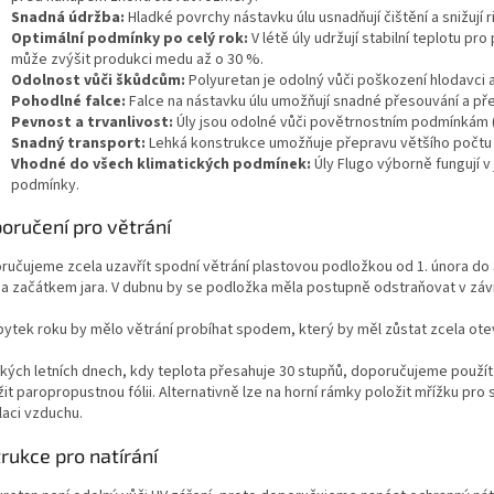
Snadná údržba:
Hladké povrchy nástavku úlu usnadňují čištění a snižují r
Optimální podmínky po celý rok:
V létě úly udržují stabilní teplotu pr
může zvýšit produkci medu až o 30 %.
Odolnost vůči škůdcům:
Polyuretan je odolný vůči poškození hlodavci 
Pohodlné falce:
Falce na nástavku úlu umožňují snadné přesouvání a p
Pevnost a trvanlivost:
Úly jsou odolné vůči povětrnostním podmínkám (dé
Snadný transport:
Lehká konstrukce umožňuje přepravu většího počtu 
Vhodné do všech klimatických podmínek:
Úly Flugo výborně fungují v
podmínky.
oručení pro větrání
ručujeme zcela uzavřít spodní větrání plastovou podložkou od 1. února do 3
 a začátkem jara. V dubnu by se podložka měla postupně odstraňovat v závis
bytek roku by mělo větrání probíhat spodem, který by měl zůstat zcela otevř
rkých letních dnech, kdy teplota přesahuje 30 stupňů, doporučujeme použít 
it paropropustnou fólii. Alternativně lze na horní rámky položit mřížku pro 
laci vzduchu.
trukce pro natírání