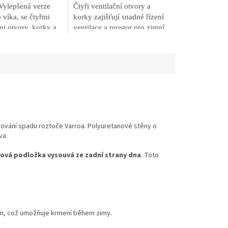
Vylepšená verze
Čtyři ventilační otvory a
víka, se čtyřmi
korky zajišťují snadné řízení
mi otvory, korky a
ventilace a prostor pro zimní
nkčními prvky pro
přikrmování. Chybějící
ulaci a stabilitu.
součást hlavního úlu.
ování spadu roztoče Varroa. Polyuretanové stěny o
va.
ová podložka vysouvá ze zadní strany dna
. Toto
 cm, což umožňuje krmení během zimy.