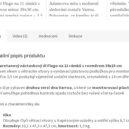
úl Flugo na 11 rámků s
Adamcova míra s možností
větráním. 
vou mírou 39x30 cm.
sledování roztoče Varroa.
původního 
á tepelná izolace – 3,5
Polyuretan, ze kterého je úl
ventilační
ěna odpovídá 14 cm
vyroben, nabízí vynikající
novými fu
, snadná manipulace a
tepelně-izolační vlastnosti –
lepší manip
á pevnost.
3,5 cm stěna úlu odpovídá 30
s
Videa (2)
Hodnocení
Diskuze
cm dřeva. Ideální volba pro
udržení optimálního klimatu
uvnitř úlu. Monitorovací
ailní popis produktu
podložka se vysouvá z přední
strany dna.
uretanový nástavkový úl Flugo na 11 rámků s rozměrem 39x15 cm
ven víkem s větracími otvory a vyndavací plastovou podložkou pro monitor
ťce 3,5 cm poskytují výjimečné izolační vlastnosti, srovnatelné s 14 cm dře
o úl je vybaven
druhou verzí dna Varroa
, u které se
monitorovací plast
ní umožňuje pohodlnou kontrolu spadu roztoče bez rušení včel na česně.
ní a charakteristiky úlu
Víko
Obsahuje čtyři větrací otvory s trapézovými uzávěry a vnitřní výšku 6,7
Rozměry:
10,1 x 47,3 x 47,3 cm,
hmotnost:
1,3 kg.