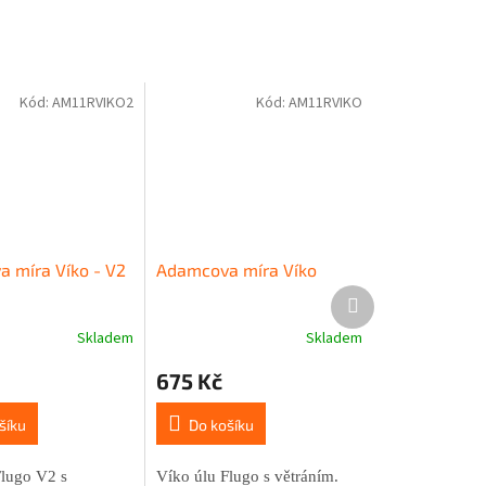
Kód:
AM11RVIKO2
Kód:
AM11RVIKO
 míra Víko - V2
Adamcova míra Víko
Další
produkt
Skladem
Skladem
Průměrné
hodnocení
675 Kč
produktu
je
5,0
šíku
Do košíku
z
5
Flugo V2 s
Víko úlu Flugo s větráním.
hvězdiček.