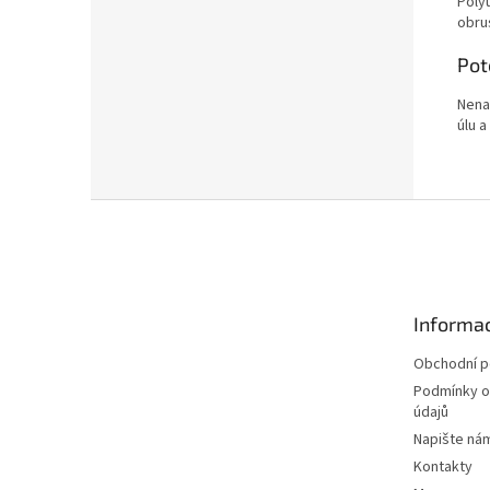
Poly
obrus
Pot
Nena
úlu a
Z
á
p
a
t
Informac
í
Obchodní 
Podmínky o
údajů
Napište ná
Kontakty