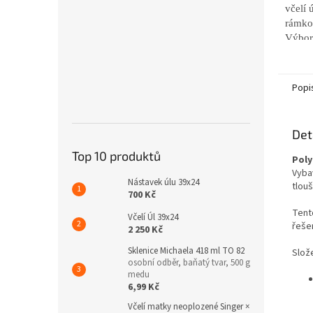
včelí 
rámko
Výborn
cm st
dřeva
vysok
Popi
Det
Top 10 produktů
Poly
Vyba
Nástavek úlu 39x24
tlouš
700 Kč
Tent
Včelí Úl 39x24
řeše
2 250 Kč
Sklenice Michaela 418 ml TO 82
Slože
osobní odběr, baňatý tvar, 500 g
medu
6,99 Kč
Včelí matky neoplozené Singer ×