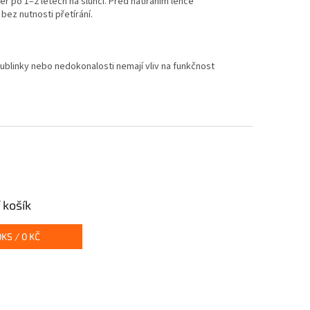
r po 1–2 letech na slunci. Před natíráním lehce
bez nutnosti přetírání.
blinky nebo nedokonalosti nemají vliv na funkčnost
 košík
0
KS /
0 KČ