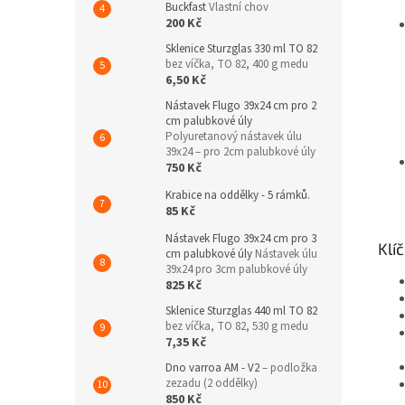
Buckfast
Vlastní chov
200 Kč
Sklenice Sturzglas 330 ml TO 82
bez víčka, TO 82, 400 g medu
6,50 Kč
Nástavek Flugo 39x24 cm pro 2
cm palubkové úly
Polyuretanový nástavek úlu
39x24 – pro 2cm palubkové úly
750 Kč
Krabice na oddělky - 5 rámků.
85 Kč
Nástavek Flugo 39x24 cm pro 3
Klí
cm palubkové úly
Nástavek úlu
39x24 pro 3cm palubkové úly
825 Kč
Sklenice Sturzglas 440 ml TO 82
bez víčka, TO 82, 530 g medu
7,35 Kč
Dno varroa AM - V2
– podložka
zezadu (2 oddělky)
850 Kč