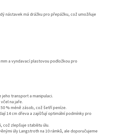
aždý nástavek má drážku pro přepážku, což umožňuje
5 mm a vyndavací plastovou podložkou pro
 jeho transport a manipulaci.
včel na jaře.
 50 % méně zásob, což šetří peníze.
jí 14 cm dřeva a zajišťují optimální podmínky pro
což zlepšuje stabilitu úlu.
věnými úly Langstroth na 10 rámků, ale doporučujeme