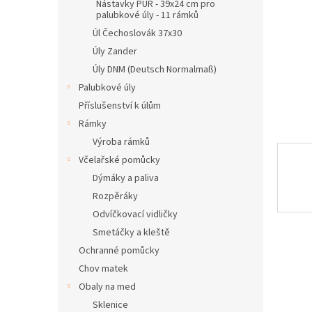
n
Nástavky PUR - 39x24 cm pro
palubkové úly - 11 rámků
e
l
Úl Čechoslovák 37x30
Úly Zander
Úly DNM (Deutsch Normalmaß)
Palubkové úly
Příslušenství k úlům
Rámky
Výroba rámků
Včelařské pomůcky
Dýmáky a paliva
Rozpěráky
Odvíčkovací vidličky
Smetáčky a kleště
Ochranné pomůcky
Chov matek
Obaly na med
Sklenice