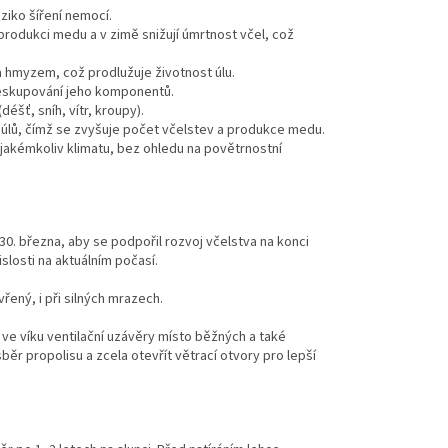
iziko šíření nemocí.
o produkci medu a v zimě snižují úmrtnost včel, což
a hmyzem, což prodlužuje životnost úlu.
řeskupování jeho komponentů.
šť, sníh, vítr, kroupy).
úlů, čímž se zvyšuje počet včelstev a produkce medu.
 jakémkoliv klimatu, bez ohledu na povětrnostní
0. března, aby se podpořil rozvoj včelstva na konci
losti na aktuálním počasí.
ený, i při silných mrazech.
ve víku ventilační uzávěry místo běžných a také
sběr propolisu a zcela otevřít větrací otvory pro lepší