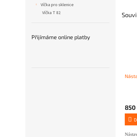
Víčka pro sklenice
Víčka T 82
Souvi
Přijímáme online platby
Násta
Průmě
hodno
850
produ
je
5,0
D
z
5
Násta
hvězdi