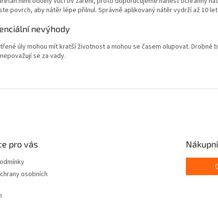
uretan není odolný vůči UV záření, proto doporučujeme nanést ochranný nátě
te povrch, aby nátěr lépe přilnul. Správně aplikovaný nátěr vydrží až 10 let 
enciální nevýhody
třené úly mohou mít kratší životnost a mohou se časem olupovat. Drobné bu
 nepovažují se za vady.
e pro vás
Nákupní
podmínky
chrany osobních
m