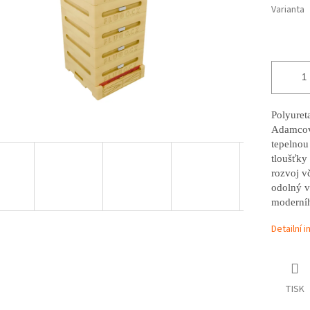
Varianta
Polyuret
Adamcova
tepelnou
tloušťky 
rozvoj vč
odolný v
moderníh
Detailní 
TISK