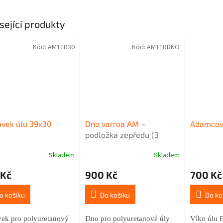
sející produkty
Kód:
AM11R30
Kód:
AM11RDNO
vek úlu 39x30
Dno varroa AM
–
Adamcova
podložka zepředu (3
oddělky)
Skladem
Skladem
rné
Průměrné
cení
hodnocení
 Kč
900 Kč
700 Kč
ktu
produktu
je
4,6
o košíku
Do košíku
Do ko
z
5
vek pro polyuretanový
Dno pro polyuretanové úly
Víko úlu 
ček.
hvězdiček.