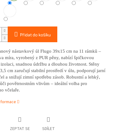
Přidat do košíku
anový nástavkový úl Flugo 39x15 cm na 11 rámků –
 míra, vyrobený z PUR pěny, nabízí špičkovou
 izolaci, snadnou údržbu a dlouhou životnost. Stěny
3,5 cm zaručují stabilní prostředí v úlu, podporují jarní
el a snižují zimní spotřebu zásob. Robustní a lehký,
ůči povětrnostním vlivům – ideální volba pro
o včelaře.
informace
ZEPTAT SE
SDÍLET