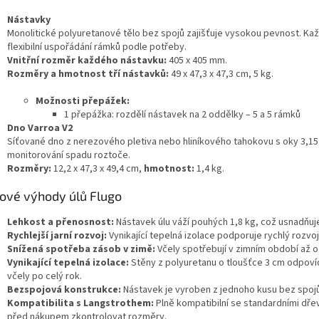
Nástavky
Monolitické polyuretanové tělo bez spojů zajišťuje vysokou pevnost. K
flexibilní uspořádání rámků podle potřeby.
Vnitřní rozměr každého nástavku:
405 x 405 mm.
Rozměry a hmotnost tří nástavků:
49 x 47,3 x 47,3 cm, 5 kg.
Možnosti přepážek:
1 přepážka: rozdělí nástavek na 2 oddělky – 5 a 5 rámků
Dno Varroa V2
Síťované dno z nerezového pletiva nebo hliníkového tahokovu s oky 3,1
monitorování spadu roztoče.
Rozměry:
12,2 x 47,3 x 49,4 cm,
hmotnost:
1,4 kg.
čové výhody úlů Flugo
Lehkost a přenosnost:
Nástavek úlu váží pouhých 1,8 kg, což usnadňuje
Rychlejší jarní rozvoj:
Vynikající tepelná izolace podporuje rychlý rozvoj 
Snížená spotřeba zásob v zimě:
Včely spotřebují v zimním období až o
Vynikající tepelná izolace:
Stěny z polyuretanu o tloušťce 3 cm odpovída
včely po celý rok.
Bezspojová konstrukce:
Nástavek je vyroben z jednoho kusu bez spojů, 
Kompatibilita s Langstrothem:
Plně kompatibilní se standardními dře
před nákupem zkontrolovat rozměry.