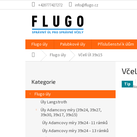
Přejít
+420777427272
info@flugo.cz
na
obsah
Flugo úly
Palubkové úly
Příslušenství k úlům
Domů
Flugo úly
Včelí Úl 39x15
P
Včel
o
Přeskočit
s
Kategorie
kategorie
t
Tip
P
N
r
h
Flugo úly
a
p
Úly Langstroth
je
n
0,
Úly Adamcovy míry (39x24, 39x27,
n
39x30, 39x17, 39x15)
z
í
5
Úly Adamcovy míry 39x24 - 11 rámků
p
hv
Úly Adamcovy míry 39x24 – 13 rámků
a