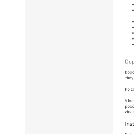
Dop
Dopo
zimy
Po z
V ho
polož
cirku
Ins