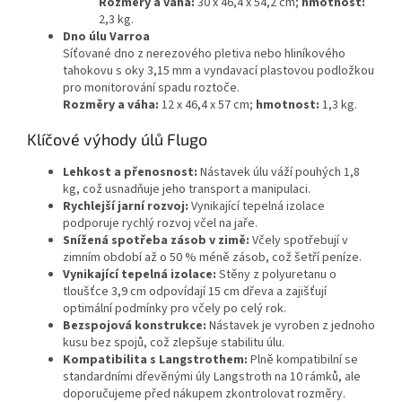
Rozměry a váha:
30 x 46,4 x 54,2 cm;
hmotnost:
2,3 kg.
Dno úlu Varroa
Síťované dno z nerezového pletiva nebo hliníkového
tahokovu s oky 3,15 mm a vyndavací plastovou podložkou
pro monitorování spadu roztoče.
Rozměry a váha:
12 x 46,4 x 57 cm;
hmotnost:
1,3 kg.
Klíčové výhody úlů Flugo
Lehkost a přenosnost:
Nástavek úlu váží pouhých 1,8
kg, což usnadňuje jeho transport a manipulaci.
Rychlejší jarní rozvoj:
Vynikající tepelná izolace
podporuje rychlý rozvoj včel na jaře.
Snížená spotřeba zásob v zimě:
Včely spotřebují v
zimním období až o 50 % méně zásob, což šetří peníze.
Vynikající tepelná izolace:
Stěny z polyuretanu o
tloušťce 3,9 cm odpovídají 15 cm dřeva a zajišťují
optimální podmínky pro včely po celý rok.
Bezspojová konstrukce:
Nástavek je vyroben z jednoho
kusu bez spojů, což zlepšuje stabilitu úlu.
Kompatibilita s Langstrothem:
Plně kompatibilní se
standardními dřevěnými úly Langstroth na 10 rámků, ale
doporučujeme před nákupem zkontrolovat rozměry.