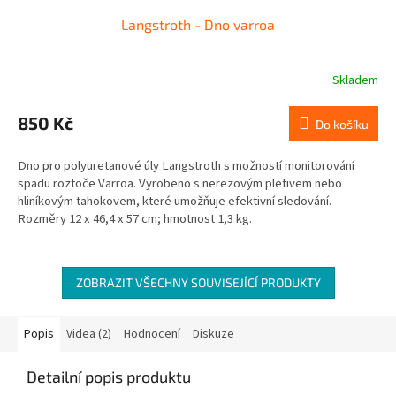
Langstroth - Dno varroa
Skladem
850 Kč
Do košíku
Dno pro polyuretanové úly Langstroth s možností monitorování
spadu roztoče Varroa. Vyrobeno s nerezovým pletivem nebo
hliníkovým tahokovem, které umožňuje efektivní sledování.
Rozměry 12 x 46,4 x 57 cm; hmotnost 1,3 kg.
ZOBRAZIT VŠECHNY SOUVISEJÍCÍ PRODUKTY
Popis
Videa (2)
Hodnocení
Diskuze
Detailní popis produktu