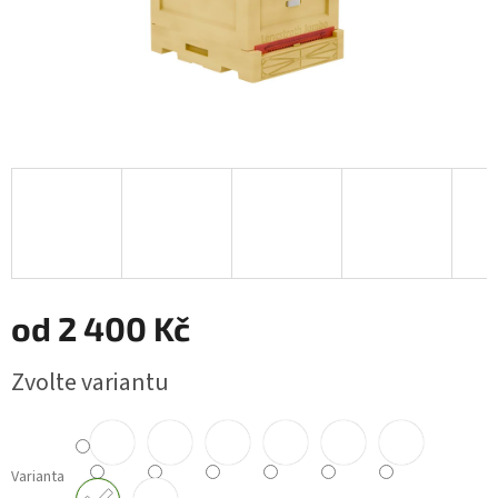
od
2 400 Kč
Měrná
Zvolte variantu
cena:
Varianta