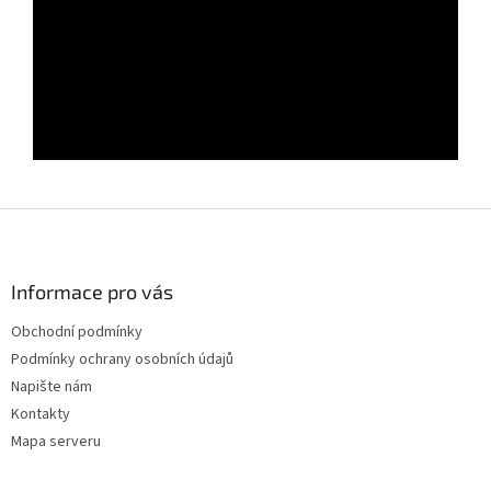
Z
á
p
a
Informace pro vás
t
Obchodní podmínky
í
Podmínky ochrany osobních údajů
Napište nám
Kontakty
Mapa serveru