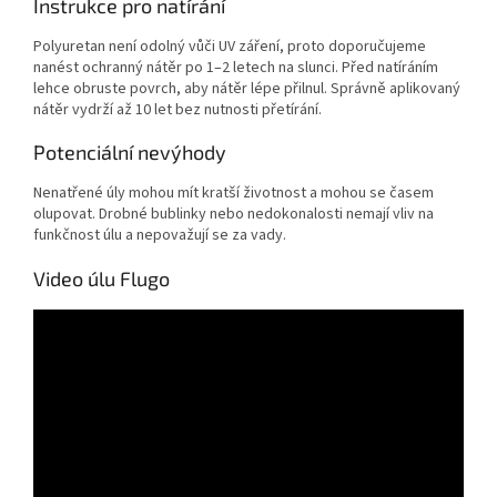
Instrukce pro natírání
Polyuretan není odolný vůči UV záření, proto doporučujeme
nanést ochranný nátěr po 1–2 letech na slunci. Před natíráním
lehce obruste povrch, aby nátěr lépe přilnul. Správně aplikovaný
nátěr vydrží až 10 let bez nutnosti přetírání.
Potenciální nevýhody
Nenatřené úly mohou mít kratší životnost a mohou se časem
olupovat. Drobné bublinky nebo nedokonalosti nemají vliv na
funkčnost úlu a nepovažují se za vady.
Video úlu Flugo