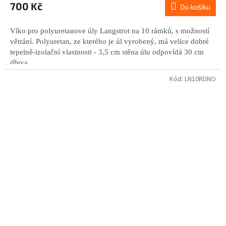
700 Kč
Do košíku
Víko
pro polyuretanove úly Langstrot na 10 rámků,
s možností
větrání. Polyuretan, ze kterého je úl vyrobený, má velice dobré
tepelně-izolační vlastnosti - 3,5 cm stěna úlu odpovídá 30 cm
dřeva.
Kód:
LN10RDNO