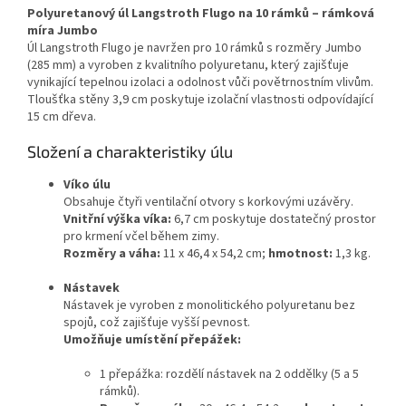
Polyuretanový úl Langstroth Flugo na 10 rámků – rámková
míra Jumbo
Úl Langstroth Flugo je navržen pro 10 rámků s rozměry Jumbo
(285 mm) a vyroben z kvalitního polyuretanu, který zajišťuje
vynikající tepelnou izolaci a odolnost vůči povětrnostním vlivům.
Tloušťka stěny 3,9 cm poskytuje izolační vlastnosti odpovídající
15 cm dřeva.
Složení a charakteristiky úlu
Víko úlu
Obsahuje čtyři ventilační otvory s korkovými uzávěry.
Vnitřní výška víka:
6,7 cm poskytuje dostatečný prostor
pro krmení včel během zimy.
Rozměry a váha:
11 x 46,4 x 54,2 cm;
hmotnost:
1,3 kg.
Nástavek
Nástavek je vyroben z monolitického polyuretanu bez
spojů, což zajišťuje vyšší pevnost.
Umožňuje umístění přepážek:
1 přepážka: rozdělí nástavek na 2 oddělky (5 a 5
rámků).