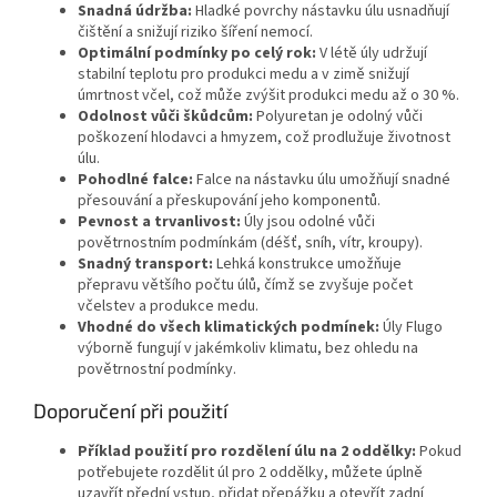
Snadná údržba:
Hladké povrchy nástavku úlu usnadňují
čištění a snižují riziko šíření nemocí.
Optimální podmínky po celý rok:
V létě úly udržují
stabilní teplotu pro produkci medu a v zimě snižují
úmrtnost včel, což může zvýšit produkci medu až o 30 %.
Odolnost vůči škůdcům:
Polyuretan je odolný vůči
poškození hlodavci a hmyzem, což prodlužuje životnost
úlu.
Pohodlné falce:
Falce na nástavku úlu umožňují snadné
přesouvání a přeskupování jeho komponentů.
Pevnost a trvanlivost:
Úly jsou odolné vůči
povětrnostním podmínkám (déšť, sníh, vítr, kroupy).
Snadný transport:
Lehká konstrukce umožňuje
přepravu většího počtu úlů, čímž se zvyšuje počet
včelstev a produkce medu.
Vhodné do všech klimatických podmínek:
Úly Flugo
výborně fungují v jakémkoliv klimatu, bez ohledu na
povětrnostní podmínky.
Doporučení při použití
Příklad použití pro rozdělení úlu na 2 oddělky:
Pokud
potřebujete rozdělit úl pro 2 oddělky, můžete úplně
uzavřít přední vstup, přidat přepážku a otevřít zadní