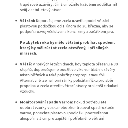
trapézové uzávěry, čímž umožníte každému oddělku mít
svůj vlastní letový otvor.
Větrání:
Doporučujeme zcela uzavřít spodní větrání
plastovou podložkou od 1. února do 30. března, aby se
podpořil rozvoj včelstva na konci zimy a začátkem jara.
Po zbytek roku by mělo větrání probíhat spodem,
který by měl zůstat zcela otevřený, i při silných
mrazech.
V létě:
V horkých letních dnech, kdy teplota přesahuje 30
stupňů, doporučujeme použít ve víku ventilační uzávěry
místo běžných a také položit paropropustnou fólii.
Alternativně lze na horní rámky položit mřížku pro sběr
propolisu a zcela otevřít větrací otvory pro lepší cirkulaci
vzduchu.
Monitorování spadu Varroa:
Pokud potřebujete
odebrat vzorky vosku nebo zkontrolovat spad roztoče
Varroa, ponechte plastovou podložku pootevřenou
alespoň na 5 cm pro zajištění potřebného větrání.