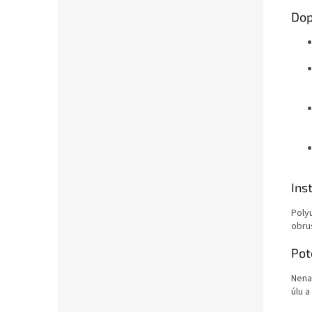
Dop
Ins
Poly
obrus
Pot
Nena
úlu a