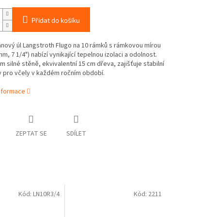
Přidat do košíku
nový úl Langstroth Flugo na 10 rámků s rámkovou mírou
mm, 7 1/4") nabízí vynikající tepelnou izolaci a odolnost.
cm silné stěně, ekvivalentní 15 cm dřeva, zajišťuje stabilní
 pro včely v každém ročním období.
informace
ZEPTAT SE
SDÍLET
Kód:
LN10R3/4
Kód:
2211