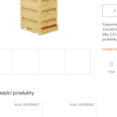
Polyureta
3/4 (185 
Díky 3,9 
podmínky
Detailní 
TISK
sející produkty
Kód:
LN10RVIKO
Kód:
LN10RDNO