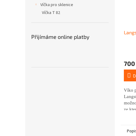
Víčka pro sklenice
Víčka T 82
Langs
Přijímáme online platby
700
D
Víko
Langs
možnos
ze kte
velice
vlastn
odpov
Popi