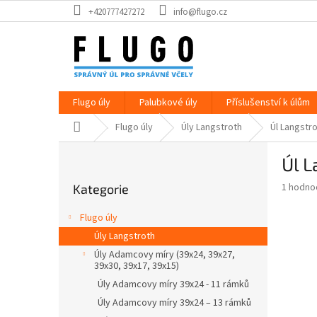
Přejít
+420777427272
info@flugo.cz
na
obsah
Flugo úly
Palubkové úly
Příslušenství k úlům
Domů
Flugo úly
Úly Langstroth
Úl Langstro
P
Úl L
o
Přeskočit
s
Průměr
1 hodno
Kategorie
kategorie
t
hodnoce
r
produkt
Flugo úly
a
je
Úly Langstroth
5,0
n
z
Úly Adamcovy míry (39x24, 39x27,
n
39x30, 39x17, 39x15)
5
í
hvězdič
Úly Adamcovy míry 39x24 - 11 rámků
p
Úly Adamcovy míry 39x24 – 13 rámků
a