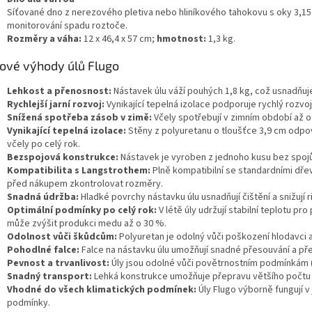
Síťované dno z nerezového pletiva nebo hliníkového tahokovu s oky 3,1
monitorování spadu roztoče.
Rozměry a váha:
12 x 46,4 x 57 cm;
hmotnost:
1,3 kg.
čové výhody úlů Flugo
Lehkost a přenosnost:
Nástavek úlu váží pouhých 1,8 kg, což usnadňuje
Rychlejší jarní rozvoj:
Vynikající tepelná izolace podporuje rychlý rozvoj 
Snížená spotřeba zásob v zimě:
Včely spotřebují v zimním období až o
Vynikající tepelná izolace:
Stěny z polyuretanu o tloušťce 3,9 cm odpoví
včely po celý rok.
Bezspojová konstrukce:
Nástavek je vyroben z jednoho kusu bez spojů, 
Kompatibilita s Langstrothem:
Plně kompatibilní se standardními dře
před nákupem zkontrolovat rozměry.
Snadná údržba:
Hladké povrchy nástavku úlu usnadňují čištění a snižují r
Optimální podmínky po celý rok:
V létě úly udržují stabilní teplotu pr
může zvýšit produkci medu až o 30 %.
Odolnost vůči škůdcům:
Polyuretan je odolný vůči poškození hlodavci 
Pohodlné falce:
Falce na nástavku úlu umožňují snadné přesouvání a p
Pevnost a trvanlivost:
Úly jsou odolné vůči povětrnostním podmínkám (dé
Snadný transport:
Lehká konstrukce umožňuje přepravu většího počtu 
Vhodné do všech klimatických podmínek:
Úly Flugo výborně fungují v
podmínky.