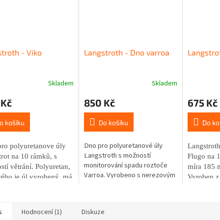
troth - Viko
Langstroth - Dno varroa
Langstro
Skladem
Skladem
 Kč
850 Kč
675 Kč
o košíku
Do košíku
Do ko
Dno pro polyuretanové úly
pro polyuretanove úly
Langstroth
Langstroth s možností
trot na 10 rámků,
s
Flugo na 
monitorování spadu roztoče
tí větrání. Polyuretan,
míra 185 m
Varroa. Vyrobeno s nerezovým
rého je úl vyrobený, má
Vyroben z
pletivem nebo hliníkovým
 dobré tepelně-izolační
poskytuje 
tahokovem, které umožňuje
osti - 3,5 cm stěna úlu
izolační vl
efektivní sledování. Rozměry
ídá 30 cm dřeva.
vůči klim
s
Hodnocení (1)
Diskuze
12 x 46,4 x 57 cm; hmotnost 1,3
podmínká