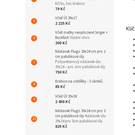
Kč/ks, bez krabice
79 Kč
Včelí Úl 39x17
2 225 Kč
Klí
Včelí matky neoplozené Singer ×
Buckfast
Vlastní chov
200 Kč
Nástavek Flugo 39x24 cm pro 2
cm palubkové úly
Polyuretanový nástavek úlu
39x24 – pro 2cm palubkové úly
750 Kč
Krabice na oddělky - 5 rámků.
85 Kč
Včelí Úl 39x30
2 400 Kč
Nástavek Flugo 39x24 cm pro 3
cm palubkové úly
Nástavek úlu
39x24 pro 3cm palubkové úly
825 Kč