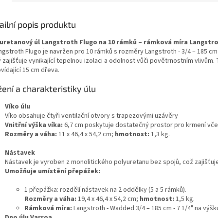
kg.
ailní popis produktu
uretanový úl Langstroth Flugo na 10 rámků – rámková míra Langstroth 
ngstroth Flugo je navržen pro 10 rámků s rozměry Langstroth - 3/4 – 185 cm 
 zajišťuje vynikající tepelnou izolaci a odolnost vůči povětrnostním vlivům.
vídající 15 cm dřeva.
žení a charakteristiky úlu
Víko úlu
Víko obsahuje čtyři ventilační otvory s trapezovými uzávěry
Vnitřní výška víka:
6,7 cm poskytuje dostatečný prostor pro krmení vče
Rozměry a váha:
11 x 46,4 x 54,2 cm;
hmotnost:
1,3 kg.
Nástavek
Nástavek je vyroben z monolitického polyuretanu bez spojů, což zajišťuj
Umožňuje umístění přepážek:
1 přepážka: rozdělí nástavek na 2 oddělky (5 a 5 rámků).
Rozměry a váha:
19,4 x 46,4 x 54,2 cm;
hmotnost:
1,5 kg.
Rámková míra:
Langstroth - Wadded 3/4 – 185 cm - 7 1/4" na výšk
Dno úlu Varroa