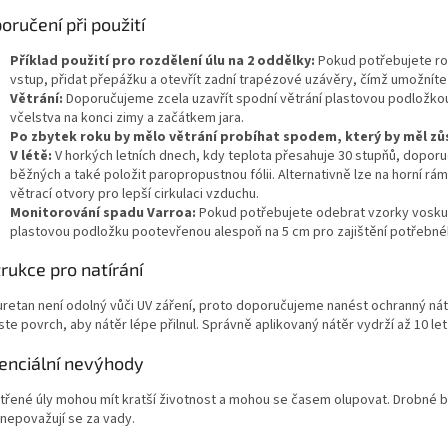
oručení při použití
Příklad použití pro rozdělení úlu na 2 oddělky:
Pokud potřebujete roz
vstup, přidat přepážku a otevřít zadní trapézové uzávěry, čímž umožníte 
Větrání:
Doporučujeme zcela uzavřít spodní větrání plastovou podložkou 
včelstva na konci zimy a začátkem jara.
Po zbytek roku by mělo větrání probíhat spodem, který by měl zůst
V létě:
V horkých letních dnech, kdy teplota přesahuje 30 stupňů, doporu
běžných a také položit paropropustnou fólii. Alternativně lze na horní rám
větrací otvory pro lepší cirkulaci vzduchu.
Monitorování spadu Varroa:
Pokud potřebujete odebrat vzorky vosku
plastovou podložku pootevřenou alespoň na 5 cm pro zajištění potřebnéh
trukce pro natírání
uretan není odolný vůči UV záření, proto doporučujeme nanést ochranný nátě
te povrch, aby nátěr lépe přilnul. Správně aplikovaný nátěr vydrží až 10 let 
enciální nevýhody
třené úly mohou mít kratší životnost a mohou se časem olupovat. Drobné bu
 nepovažují se za vady.