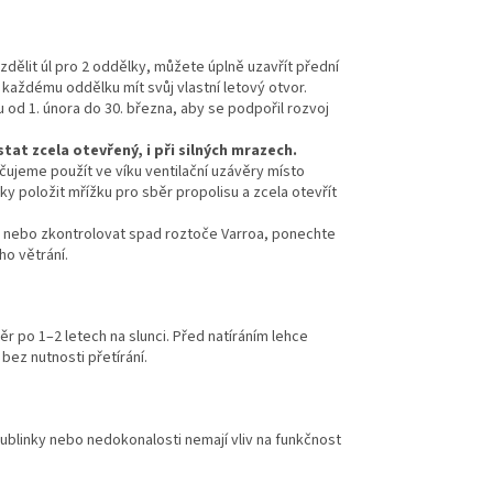
dělit úl pro 2 oddělky, můžete úplně uzavřít přední
každému oddělku mít svůj vlastní letový otvor.
od 1. února do 30. března, aby se podpořil rozvoj
at zcela otevřený, i při silných mrazech.
čujeme použít ve víku ventilační uzávěry místo
ky položit mřížku pro sběr propolisu a zcela otevřít
 nebo zkontrolovat spad roztoče Varroa, ponechte
o větrání.
r po 1–2 letech na slunci. Před natíráním lehce
bez nutnosti přetírání.
blinky nebo nedokonalosti nemají vliv na funkčnost