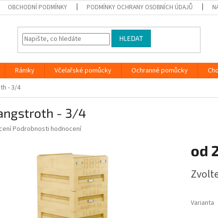
OBCHODNÍ PODMÍNKY
PODMÍNKY OCHRANY OSOBNÍCH ÚDAJŮ
N
HLEDAT
Rámky
Včelařské pomůcky
Ochranné pomůcky
Ch
th - 3/4
angstroth - 3/4
né
cení
Podrobnosti hodnocení
ní
od
2
u
Měrná
Zvolt
cena:
ek.
Varianta