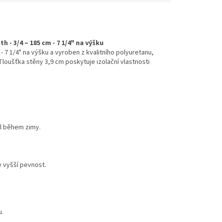
- 3/4 – 185 cm - 7 1/4" na výšku
- 7 1/4" na výšku a vyroben z kvalitního polyuretanu,
 Tloušťka stěny 3,9 cm poskytuje izolační vlastnosti
l během zimy.
e vyšší pevnost.
u.