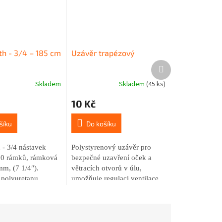
th - 3/4 – 185 cm
Uzávěr trapézový
Další
produkt
Skladem
Skladem
(45 ks)
10 Kč
šíku
Do košíku
 - 3/4 nástavek
Polystyrenový uzávěr pro
10 rámků, rámková
bezpečné uzavření oček a
m, (7 1/4″).
větracích otvorů v úlu,
 polyuretanu,
umožňuje regulaci ventilace.
vynikající tepelně-
astnosti a odolnost
atickým
m.