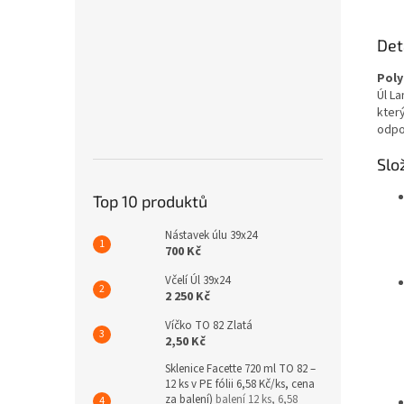
Det
Poly
Úl La
který
odpo
Slo
Top 10 produktů
Nástavek úlu 39x24
700 Kč
Včelí Úl 39x24
2 250 Kč
Víčko TO 82 Zlatá
2,50 Kč
Sklenice Facette 720 ml TO 82 –
12 ks v PE fólii 6,58 Kč/ks, cena
za balení)
balení 12 ks, 6,58