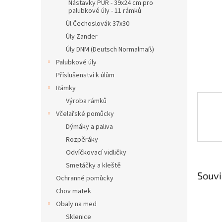
n
Nástavky PUR - 39x24 cm pro
palubkové úly - 11 rámků
e
l
Úl Čechoslovák 37x30
Úly Zander
Úly DNM (Deutsch Normalmaß)
Palubkové úly
Příslušenství k úlům
Rámky
Výroba rámků
Včelařské pomůcky
Dýmáky a paliva
Rozpěráky
Odvíčkovací vidličky
Smetáčky a kleště
Souvi
Ochranné pomůcky
Chov matek
Obaly na med
Sklenice