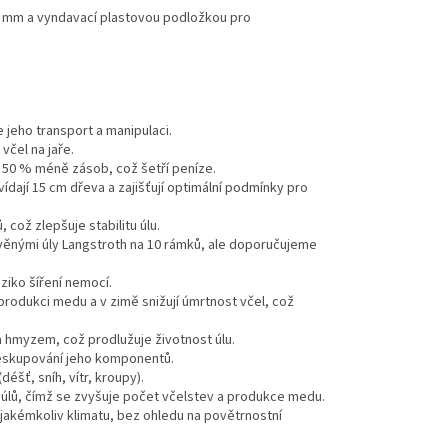
5 mm a vyndavací plastovou podložkou pro
 jeho transport a manipulaci.
včel na jaře.
 50 % méně zásob, což šetří peníze.
dají 15 cm dřeva a zajišťují optimální podmínky pro
což zlepšuje stabilitu úlu.
věnými úly Langstroth na 10 rámků, ale doporučujeme
iziko šíření nemocí.
o produkci medu a v zimě snižují úmrtnost včel, což
a hmyzem, což prodlužuje životnost úlu.
řeskupování jeho komponentů.
šť, sníh, vítr, kroupy).
úlů, čímž se zvyšuje počet včelstev a produkce medu.
 jakémkoliv klimatu, bez ohledu na povětrnostní