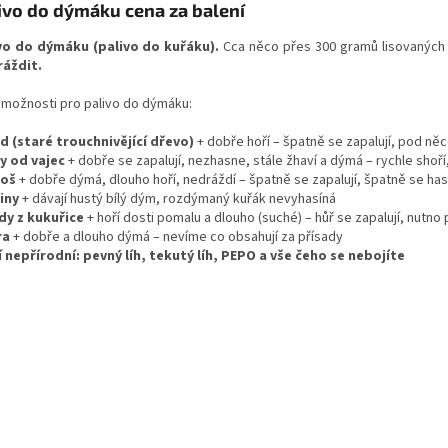
ivo do dýmáku cena za balení
vo do dýmáku (palivo do kuřáku).
Cca něco přes 300 gramů lisovaných 
áždit.
í možnosti pro palivo do dýmáku:
d (staré trouchnivějící dřevo)
+ dobře hoří – špatně se zapalují, pod ně
y od vajec
+ dobře se zapalují, nezhasne, stále žhaví a dýmá – rychle shoř
roš
+ dobře dýmá, dlouho hoří, nedráždí – špatně se zapalují, špatně se has
iny
+ dávají hustý bílý dým, rozdýmaný kuřák nevyhasíná
dy z kukuřice
+ hoří dosti pomalu a dlouho (suché) – hůř se zapalují, nutno
ra
+ dobře a dlouho dýmá – nevíme co obsahují za přísady
í nepřírodní: pevný líh, tekutý líh, PEPO a vše čeho se nebojíte