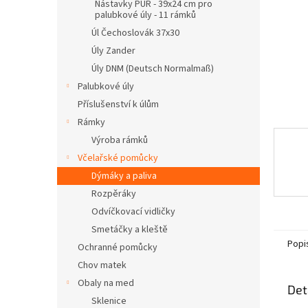
n
Nástavky PUR - 39x24 cm pro
palubkové úly - 11 rámků
e
l
Úl Čechoslovák 37x30
Úly Zander
Úly DNM (Deutsch Normalmaß)
Palubkové úly
Příslušenství k úlům
Rámky
Výroba rámků
Včelařské pomůcky
Dýmáky a paliva
Rozpěráky
Odvíčkovací vidličky
Smetáčky a kleště
Popi
Ochranné pomůcky
Chov matek
Obaly na med
Det
Sklenice