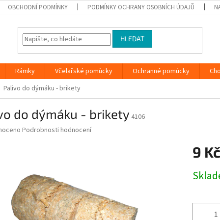
OBCHODNÍ PODMÍNKY
PODMÍNKY OCHRANY OSOBNÍCH ÚDAJŮ
N
HLEDAT
Rámky
Včelařské pomůcky
Ochranné pomůcky
Ch
Palivo do dýmáku - brikety
vo do dýmáku - brikety
4106
né
noceno
Podrobnosti hodnocení
ní
9 K
u
Měrná
Skla
cena:
ek.