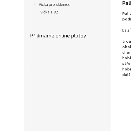
Pal
Víčka pro sklenice
Víčka T 82
Pali
podr
Dalš
Přijímáme online platby
trou
obal
cho
hobl
stře
hob
dalš