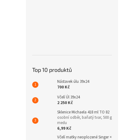
Top 10 produktů
Nástavek úlu 39x24
700 Kč
Včelí Úl 39x24
2 250 Kč
Sklenice Michaela 418 ml TO 82
osobní odběr, baňatý tvar, 500 g
medu
6,99 Kč
Včelí matky neoplozené Singer ×