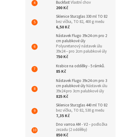
Buckfast
Vlastní chov
200 Kč
Sklenice Sturzglas 330 ml TO 82
bez víčka, TO 82, 400 g medu
6,50 Kč
Nástavek Flugo 39x24 cm pro 2
cm palubkové úly
Polyuretanový nástavek úlu
39x24 – pro 2cm palubkové úly
750 Kč
Krabice na oddělky - 5 rámků.
85 Kč
Nástavek Flugo 39x24 cm pro 3
cm palubkové úly
Nástavek úlu
39x24 pro 3cm palubkové úly
825 Kč
Sklenice Sturzglas 440 ml TO 82
bez víčka, TO 82, 530 g medu
7,35 Kč
Dno varroa AM - V2
– podložka
zezadu (2 oddělky)
850 Kč