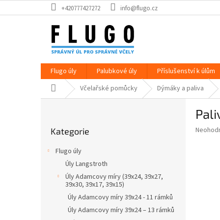
Přejít
+420777427272
info@flugo.cz
na
obsah
Flugo úly
Palubkové úly
Příslušenství k úlům
Domů
Včelařské pomůcky
Dýmáky a paliva
P
Pali
o
Přeskočit
s
Průměr
Neohod
Kategorie
kategorie
t
hodnoce
r
produkt
Flugo úly
a
je
Úly Langstroth
0,0
n
z
Úly Adamcovy míry (39x24, 39x27,
n
39x30, 39x17, 39x15)
5
í
hvězdič
Úly Adamcovy míry 39x24 - 11 rámků
p
Úly Adamcovy míry 39x24 – 13 rámků
a