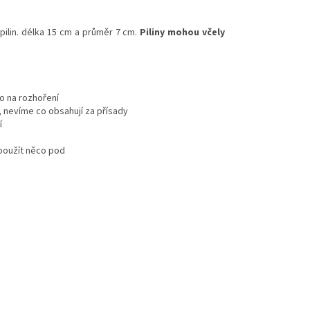
pilin. délka 15 cm a průměr 7 cm.
Piliny mohou včely
co na rozhoření
í, nevíme co obsahují za přísady
í
 použít něco pod