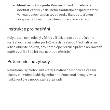
Monitorování spadu Varroa:
Pokud potřebujete
odebrat vzorky vosku nebo zkontrolovat spad roztoče
Varroa, ponechte plastovou podložku pootevřenou
alespoň na 5 cm pro zajištění potřebného větrání.
Instrukce pro natírání
Polyuretan není odolný vůči UV záření, proto doporučujeme
nanést ochranný nátěr po 1–2 letech na slunci. Před natíráním
lehce obruste povrch, aby nátěr lépe přilnul. Správně aplikovaný
nátěr vydrží až 10 let bez nutnosti přetírání.
Potenciální nevýhody
Nenatřené úly mohou mít kratší životnost a mohou se časem
olupovat. Drobné bublinky nebo nedokonalosti nemají vliv na
funkčnost úlu a nepovažují se za vady.
Z
á
p