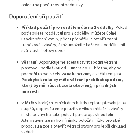
ohledu na povětrnostní podmínky.
Doporučení při použití
Příklad použití pro rozdělení úlu na 2 oddělky:
Pokud
potřebujete rozdělit úl pro 2 oddělky, můžete úplně
uzavřít přední vstup, přidat přepážku a otevřít zadní
trapézové uzávěry, čímž umožníte každému oddělku mít
svůj vlastní letový otvor.
Větrání:
Doporučujeme zcela uzavřít spodní větrání
plastovou podložkou od 1. února do 30. března, aby se
podpořil rozvoj včelstva na konci zimy a začátkem jara.
Po zbytek roku by mělo větrání probíhat spodem,
který by měl zůstat zcela otevřený, i při silných
mrazech.
V létě:
V horkých letních dnech, kdy teplota přesahuje 30
stupňů, doporučujeme použít ve víku ventilační uzávěry
místo běžných a také položit paropropustnou fólii.
Alternativně lze na horní rámky položit mřížku pro sběr
propolisu a zcela otevřít větrací otvory pro lepší cirkulaci
vzduchu.