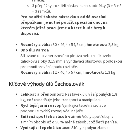
rámků).
3 přepážky: rozdělí nástavek na 4 oddělky (3 + 3 + 3
+ 3 rámků).
Pro použití tohoto nástavku s oddělovacími
přepážkami je nutné použít speciální dno, na
kterém ještě pracujeme a které bude brzy k
dispozici.
Rozměry a váha:
30 x 46,4 x 54,2 cm;
hmotnost:
2,3 kg.
Dno úlu Varroa
Síťované dno z nerezového pletiva nebo hliníkového
tahokovu s oky 3,15 mm a vyndavací plastovou podložkou
pro monitorování spadu roztoče.
Rozměry a váha:
12 x 46,4 x 57 cm;
hmotnost:
1,3 kg.
Klíčové výhody úlů Čechoslovák
Lehkost a přenosnost:
Nástavek úlu váží pouhých 1,8
kg, což usnadňuje jeho transport a manipulaci.
Rychlejší jarní rozvoj:
Vynikající tepelná izolace
podporuje rychlý rozvoj včel na jaře.
Snížená spotřeba zásob v zimě:
Včely spotřebují v
zimním období až o 50 % méně zásob, což šetří peníze.
Vynikající tepelná izolace:
Stěny z polyuretanu o