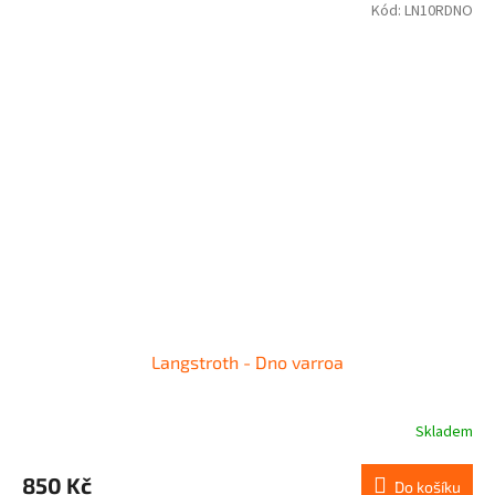
Kód:
LN10RDNO
Langstroth - Dno varroa
Skladem
850 Kč
Do košíku