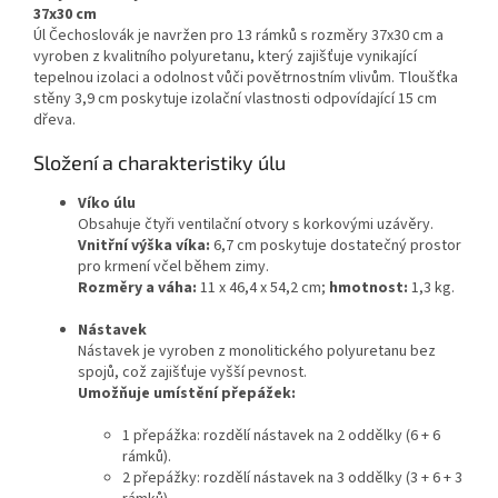
37x30 cm
Úl Čechoslovák je navržen pro 13 rámků s rozměry 37x30 cm a
vyroben z kvalitního polyuretanu, který zajišťuje vynikající
tepelnou izolaci a odolnost vůči povětrnostním vlivům. Tloušťka
stěny 3,9 cm poskytuje izolační vlastnosti odpovídající 15 cm
dřeva.
Složení a charakteristiky úlu
Víko úlu
Obsahuje čtyři ventilační otvory s korkovými uzávěry.
Vnitřní výška víka:
6,7 cm poskytuje dostatečný prostor
pro krmení včel během zimy.
Rozměry a váha:
11 x 46,4 x 54,2 cm;
hmotnost:
1,3 kg.
Nástavek
Nástavek je vyroben z monolitického polyuretanu bez
spojů, což zajišťuje vyšší pevnost.
Umožňuje umístění přepážek:
1 přepážka: rozdělí nástavek na 2 oddělky (6 + 6
rámků).
2 přepážky: rozdělí nástavek na 3 oddělky (3 + 6 + 3