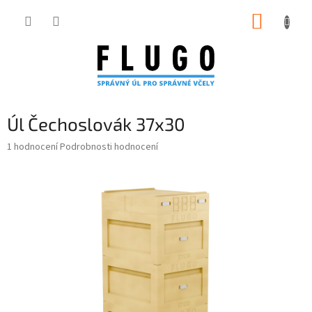
Přejít
NÁKUP
na
obsah
KOŠÍK
Úl Čechoslovák 37x30
Průměrné
1 hodnocení
Podrobnosti hodnocení
hodnocení
produktu
je
5,0
z
5
hvězdiček.