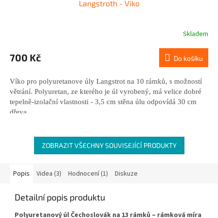
Langstroth - Viko
Skladem
700 Kč
Do košíku
Víko
pro polyuretanove úly Langstrot na 10 rámků,
s možností
větrání. Polyuretan, ze kterého je úl vyrobený, má velice dobré
tepelně-izolační vlastnosti - 3,5 cm stěna úlu odpovídá 30 cm
dřeva.
ZOBRAZIT VŠECHNY SOUVISEJÍCÍ PRODUKTY
Popis
Videa (3)
Hodnocení (1)
Diskuze
Detailní popis produktu
Polyuretanový úl Čechoslovák na 13 rámků – rámková míra