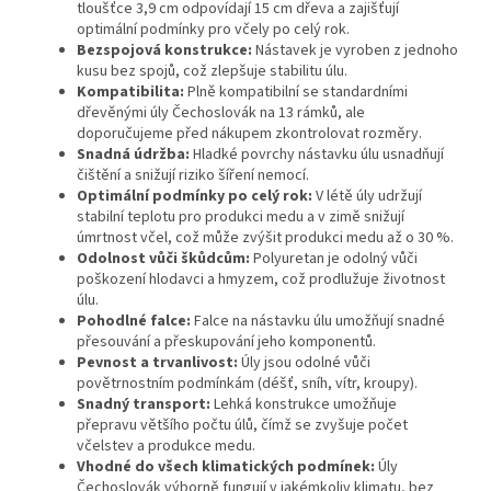
tloušťce 3,9 cm odpovídají 15 cm dřeva a zajišťují
optimální podmínky pro včely po celý rok.
Bezspojová konstrukce:
Nástavek je vyroben z jednoho
kusu bez spojů, což zlepšuje stabilitu úlu.
Kompatibilita:
Plně kompatibilní se standardními
dřevěnými úly Čechoslovák na 13 rámků, ale
doporučujeme před nákupem zkontrolovat rozměry.
Snadná údržba:
Hladké povrchy nástavku úlu usnadňují
čištění a snižují riziko šíření nemocí.
Optimální podmínky po celý rok:
V létě úly udržují
stabilní teplotu pro produkci medu a v zimě snižují
úmrtnost včel, což může zvýšit produkci medu až o 30 %.
Odolnost vůči škůdcům:
Polyuretan je odolný vůči
poškození hlodavci a hmyzem, což prodlužuje životnost
úlu.
Pohodlné falce:
Falce na nástavku úlu umožňují snadné
přesouvání a přeskupování jeho komponentů.
Pevnost a trvanlivost:
Úly jsou odolné vůči
povětrnostním podmínkám (déšť, sníh, vítr, kroupy).
Snadný transport:
Lehká konstrukce umožňuje
přepravu většího počtu úlů, čímž se zvyšuje počet
včelstev a produkce medu.
Vhodné do všech klimatických podmínek:
Úly
Čechoslovák výborně fungují v jakémkoliv klimatu, bez