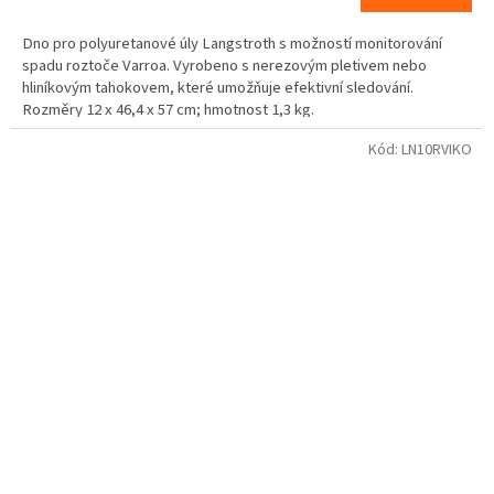
Dno pro polyuretanové úly Langstroth s možností monitorování
spadu roztoče Varroa. Vyrobeno s nerezovým pletivem nebo
hliníkovým tahokovem, které umožňuje efektivní sledování.
Rozměry 12 x 46,4 x 57 cm; hmotnost 1,3 kg.
Kód:
LN10RVIKO