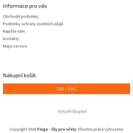
a
Informace pro vás
t
Obchodní podmínky
í
Podmínky ochrany osobních údajů
Napište nám
Kontakty
Mapa serveru
Nákupní košík
0
KS /
0 KČ
Vytvořil Shoptet
Copyright 2026
Flugo - Úly pro včely
. Všechna práva vyhrazena.